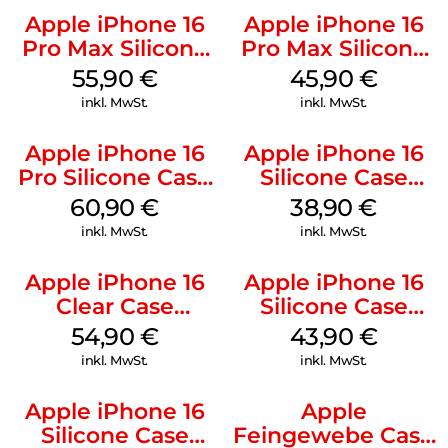
Apple iPhone 16
Apple iPhone 16
Pro Max Silicone
Pro Max Silicone
Case MagSafe
Case MagSafe
55,90
€
45,90
€
Stone Gray
Ultramarine
inkl. MwSt.
inkl. MwSt.
Apple iPhone 16
Apple iPhone 16
Pro Silicone Case
Silicone Case
MagSafe Stone
MagSafe
60,90
€
38,90
€
Gray
Ultramarine
inkl. MwSt.
inkl. MwSt.
Apple iPhone 16
Apple iPhone 16
Clear Case
Silicone Case
MagSafe
MagSafe Plum
54,90
€
43,90
€
Transparent
inkl. MwSt.
inkl. MwSt.
Apple iPhone 16
Apple
Silicone Case
Feingewebe Case