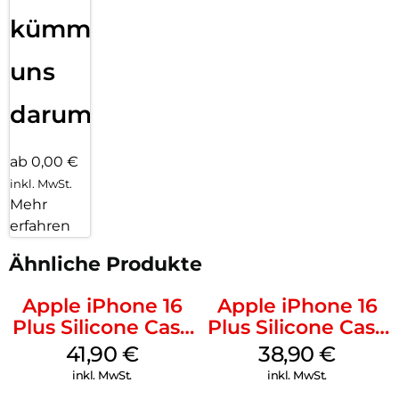
kümmern
uns
darum!
ab 0,00 €
inkl. MwSt.
Mehr
erfahren
Ähnliche Produkte
Apple iPhone 16
Apple iPhone 16
Plus Silicone Case
Plus Silicone Case
MagSafe Stone
MagSafe Denim
41,90
€
38,90
€
Gray
inkl. MwSt.
inkl. MwSt.