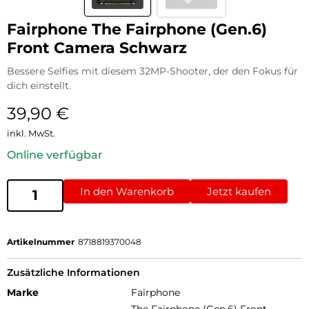
Fairphone The Fairphone (Gen.6)
Front Camera Schwarz
Bessere Selfies mit diesem 32MP-Shooter, der den Fokus für
dich einstellt.
39,90
€
inkl. MwSt.
Online verfügbar
In den Warenkorb
Jetzt kaufen
Artikelnummer
8718819370048
Zusätzliche Informationen
Marke
Fairphone
The Fairphone (Gen.6) Front