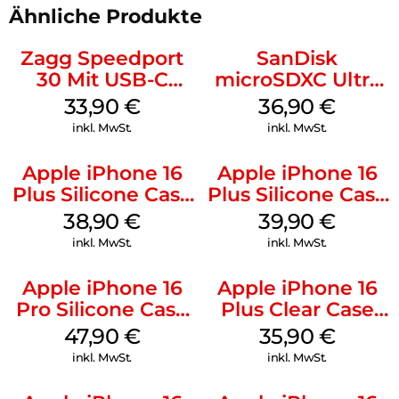
Ähnliche Produkte
Zagg Speedport
SanDisk
30 Mit USB-C
microSDXC Ultra
Kabel Weiß
128 GB + Adapter
33,90
€
36,90
€
Mobile
inkl. MwSt.
inkl. MwSt.
Apple iPhone 16
Apple iPhone 16
Plus Silicone Case
Plus Silicone Case
MagSafe Denim
MagSafe Plum
38,90
€
39,90
€
inkl. MwSt.
inkl. MwSt.
Apple iPhone 16
Apple iPhone 16
Pro Silicone Case
Plus Clear Case
MagSafe Denim
MagSafe
47,90
€
35,90
€
Transparent
inkl. MwSt.
inkl. MwSt.