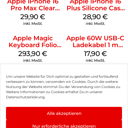
Apple iPhone 16
Apple iPhone 16
Pro Max Clear
Plus Silicone Case
Case MagSafe
MagSafe Black
29,90
€
28,90
€
Transparent
inkl. MwSt.
inkl. MwSt.
Apple Magic
Apple 60W USB-C
Keyboard Folio
Ladekabel 1 m
iPad 10.9″ (10.Gen.)
Weiß
293,90
€
17,90
€
Weiß
inkl. MwSt.
inkl. MwSt.
Um unsere Website für Dich optimal zu gestalten und fortlaufend
verbessern zu können, verwenden wir Cookies. Durch die weitere
Nutzung der Website stimmst Du der Verwendung von Cookies zu.
Impressum
Weitere Informationen zu Cookies erhältst Du in unserer
Datenschutzerklärung.
AGB
Datenschutz
Alle akzeptieren
Vertrag widerrufen
Nur erforderliche akzeptieren