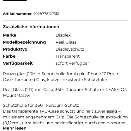
Artikelnummer
4028778127312
Zusätzliche Informationen
Marke
Displex
Modellbezeichnung
Real Glass
Produkttyp
Displayschutz
Farbe
Transparent
Verfügbarkeit
sofort verfügbar
Panzerglas (10H) + Schutzhülle für Apple iPhone 17 Pro, +
Case, Tempered Glas, kratzer-resistente Schutzfolie
Real Glass (2D) mit Case, 360° Rundum-Schutz mit EASY-ON
MountMaster
Schutzhülle für 360° Rundum-Schutz
Das transparente TPU-Case schützt und hält zuverlässig –
mit einem angenehmem Grip. Die Schutzhülle ist extra-dünn
(0,12cm), ultra-leicht und beeinträchtigt durch den dezenten
Mehr lesen
Look die Haptik und Optik Ihres Smartphones nur