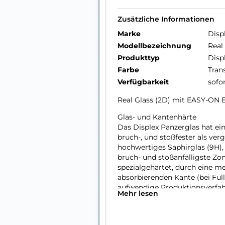
Zusätzliche Informationen
Marke
Disp
Modellbezeichnung
Real
Produkttyp
Disp
Farbe
Tran
Verfügbarkeit
sofo
Real Glass (2D) mit EASY-ON
Glas- und Kantenhärte
Das Displex Panzerglas hat ein
bruch-, und stoßfester als ver
hochwertiges Saphirglas (9H), 
bruch- und stoßanfälligste Zo
spezialgehärtet, durch eine m
absorbierenden Kante (bei Full
aufwendige Produktionsverfah
Mehr lesen
gegen Schläge, Stöße und Bru
Nutzung.
Hüllenfreundlich