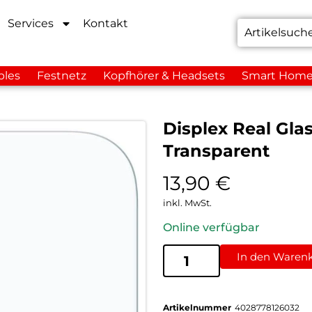
Services
Kontakt
bles
Festnetz
Kopfhörer & Headsets
Smart Hom
Displex Real Gla
Transparent
13,90
€
inkl. MwSt.
Online verfügbar
In den Waren
Artikelnummer
4028778126032