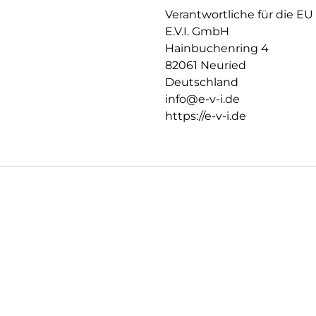
Verantwortliche für die EU
E.V.I. GmbH
Hainbuchenring 4
82061 Neuried
Deutschland
info@e-v-i.de
https://e-v-i.de