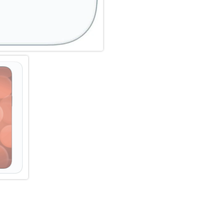
Hochleistungs-Silikon
Nach der Montage des Schutzgl
Haft-Eigenschaften und eine kl
zuverlässig hält, ist das Sili
Hersteller angepasst. Auch die 
Displayschutzfolie können Si
und Farbtreue genießen.
Einfaches, blasenfreies Aufbri
Mit dem EASY-ON Eco-Montag
gestaltet sich die Montage des
Ergebnis: kein schiefes Auflie
verdeckten Öffnungen für Laut
unter dem Schutzglas. Gut fü
aus recyclebarem Premium-Vo
dem Altpapier recycelt werden