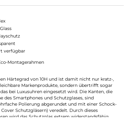
lex
 Glass
layschutz
sparent
rt verfügbar
 Eco-Montagerahmen
en Härtegrad von 10H und ist damit nicht nur kratz-,
gleichbare Markenprodukte, sondern übertrifft sogar
das bei Luxusuhren eingesetzt wird. Die Kanten, die
ne des Smartphones und Schutzglases, sind
ehrfache Polierung abgerundet und mit einer Schock-
 Cover Schutzgläsern) veredelt. Durch dieses
ren wird das Schutzglas extrem widerstandsfähig
ch und ist zugleich besonders angenehm bei der