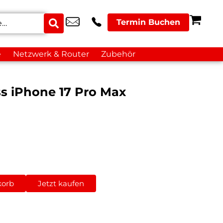
Termin Buchen
e
Netzwerk & Router
Zubehör
ss iPhone 17 Pro Max
korb
Jetzt kaufen