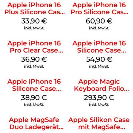
Apple iPhone 16
Apple iPhone 16
Plus Silicone Case
Pro Silicone Case
MagSafe Lake
MagSafe Stone
33,90
€
60,90
€
Green
Gray
inkl. MwSt.
inkl. MwSt.
Apple iPhone 16
Apple iPhone 16
Pro Clear Case
Silicone Case
MagSafe
MagSafe Lake
36,90
€
54,90
€
Transparent
Green
inkl. MwSt.
inkl. MwSt.
Apple iPhone 16
Apple Magic
Silicone Case
Keyboard Folio
MagSafe
iPad 10.9″ (10.Gen.)
38,90
€
293,90
€
Ultramarine
Weiß
inkl. MwSt.
inkl. MwSt.
Apple MagSafe
Apple Silikon Case
Duo Ladegerät
mit MagSafe