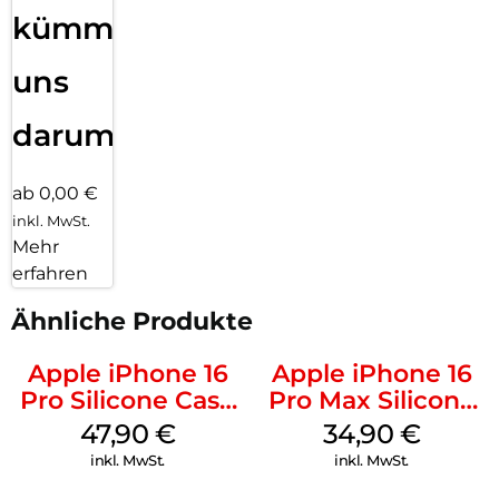
kümmern
uns
darum!
ab 0,00 €
inkl. MwSt.
Mehr
erfahren
Ähnliche Produkte
Apple iPhone 16
Apple iPhone 16
Pro Silicone Case
Pro Max Silicone
MagSafe Denim
Case MagSafe
47,90
€
34,90
€
Denim
inkl. MwSt.
inkl. MwSt.