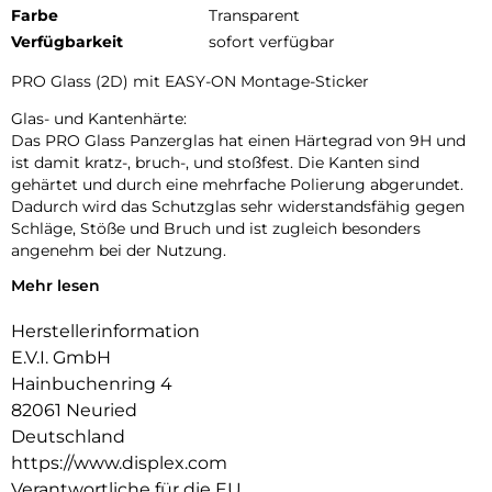
Farbe
Transparent
Verfügbarkeit
sofort verfügbar
PRO Glass (2D) mit EASY-ON Montage-Sticker
Glas- und Kantenhärte:
Das PRO Glass Panzerglas hat einen Härtegrad von 9H und
ist damit kratz-, bruch-, und stoßfest. Die Kanten sind
gehärtet und durch eine mehrfache Polierung abgerundet.
Dadurch wird das Schutzglas sehr widerstandsfähig gegen
Schläge, Stöße und Bruch und ist zugleich besonders
angenehm bei der Nutzung.
Mehr lesen
Hüllenfreundlich:
PRO Glass wird bis auf 5/100 mm genau auf die Smartphone
Herstellerinformation
Konturen gefertigt und passt somit perfekt auf Ihr
Smartphone. Außerdem ist die Schutzfolie ultradünn. Somit
E.V.I. GmbH
lassen sich alle handelsüblichen Schutzhüllen & Cases mit
Hainbuchenring 4
der Panzerglasfolie benutzen. Durch einen kombinierten
82061 Neuried
Schutz aus PRO Glass und Ihrer Lieblingshülle wird Ihr
Deutschland
Smartphone rundum optimal geschützt.
https://www.displex.com
Anti Fingerprint:
Verantwortliche für die EU