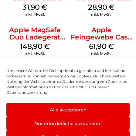
MagSafe Fuchsia
MagSafe Black
31,90
€
28,90
€
inkl. MwSt.
inkl. MwSt.
Apple MagSafe
Apple
Duo Ladegerät
Feingewebe Case
Weiß
iPhone 15 Pro
148,90
€
61,90
€
MagSafe Schwarz
inkl. MwSt.
inkl. MwSt.
Um unsere Website für Dich optimal zu gestalten und fortlaufend
verbessern zu können, verwenden wir Cookies. Durch die weitere
Nutzung der Website stimmst Du der Verwendung von Cookies zu.
Impressum
Weitere Informationen zu Cookies erhältst Du in unserer
Datenschutzerklärung.
AGB
Datenschutz
Alle akzeptieren
Vertrag widerrufen
Nur erforderliche akzeptieren
Hinweis zur Batterieentsorgung