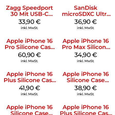
Zagg Speedport
SanDisk
30 Mit USB-C
microSDXC Ultra
Kabel Weiß
128 GB + Adapter
33,90
€
36,90
€
Mobile
inkl. MwSt.
inkl. MwSt.
Apple iPhone 16
Apple iPhone 16
Pro Silicone Case
Pro Max Silicone
MagSafe Stone
Case MagSafe
60,90
€
34,90
€
Gray
Denim
inkl. MwSt.
inkl. MwSt.
Apple iPhone 16
Apple iPhone 16
Plus Silicone Case
Silicone Case
MagSafe Stone
MagSafe
41,90
€
38,90
€
Gray
Ultramarine
inkl. MwSt.
inkl. MwSt.
Apple iPhone 16
Apple iPhone 16
Silicone Case
Plus Silicone Case