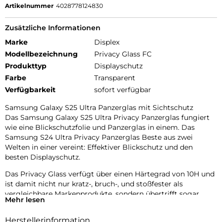
Artikelnummer
4028778124830
Zusätzliche Informationen
Marke
Displex
Modellbezeichnung
Privacy Glass FC
Produkttyp
Displayschutz
Farbe
Transparent
Verfügbarkeit
sofort verfügbar
Samsung Galaxy S25 Ultra Panzerglas mit Sichtschutz
Das Samsung Galaxy S25 Ultra Privacy Panzerglas fungiert
wie eine Blickschutzfolie und Panzerglas in einem. Das
Samsung S24 Ultra Privacy Panzerglas Beste aus zwei
Welten in einer vereint: Effektiver Blickschutz und den
besten Displayschutz.
Das Privacy Glass verfügt über einen Härtegrad von 10H und
ist damit nicht nur kratz-, bruch-, und stoßfester als
vergleichbare Markenprodukte, sondern übertrifft sogar
Mehr lesen
Saphirglas, das bei Luxusuhren eingesetzt wird und einen
Härtegrad von 9H hat.
Herstellerinformation