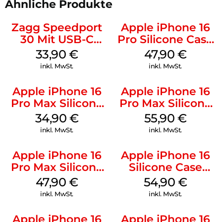
Ähnliche Produkte
Zagg Speedport
Apple iPhone 16
30 Mit USB-C
Pro Silicone Case
Kabel Weiß
MagSafe Denim
33,90
€
47,90
€
inkl. MwSt.
inkl. MwSt.
Apple iPhone 16
Apple iPhone 16
Pro Max Silicone
Pro Max Silicone
Case MagSafe
Case MagSafe
34,90
€
55,90
€
Denim
Stone Gray
inkl. MwSt.
inkl. MwSt.
Apple iPhone 16
Apple iPhone 16
Pro Max Silicone
Silicone Case
Case MagSafe
MagSafe Lake
47,90
€
54,90
€
Black
Green
inkl. MwSt.
inkl. MwSt.
Apple iPhone 16
Apple iPhone 16