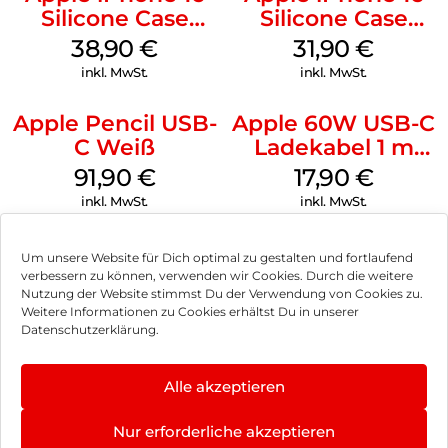
Silicone Case
Silicone Case
MagSafe
MagSafe Fuchsia
38,90
€
31,90
€
Ultramarine
inkl. MwSt.
inkl. MwSt.
Apple Pencil USB-
Apple 60W USB-C
C Weiß
Ladekabel 1 m
Weiß
91,90
€
17,90
€
inkl. MwSt.
inkl. MwSt.
Um unsere Website für Dich optimal zu gestalten und fortlaufend
verbessern zu können, verwenden wir Cookies. Durch die weitere
Nutzung der Website stimmst Du der Verwendung von Cookies zu.
Impressum
Weitere Informationen zu Cookies erhältst Du in unserer
Datenschutzerklärung.
AGB
Datenschutz
Alle akzeptieren
Vertrag widerrufen
Nur erforderliche akzeptieren