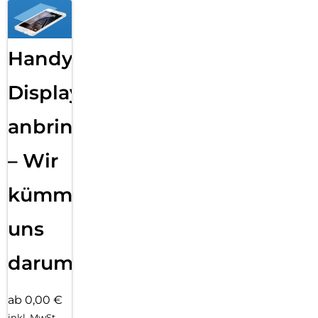
Handy
Displayfolie
anbringen
– Wir
kümmern
uns
darum!
ab 0,00 €
inkl. MwSt.