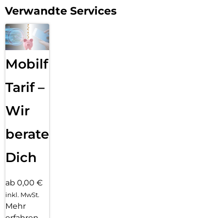
allen anderen Markenanbietern üblich, „von der Stange“ in
Verwandte Services
Asien zugekauft. Unsere Gläser sind mit 10H Härtegrad
zudem die härtesten und besten im Markt, was uns
regelmäßig durch Bestnoten und Testsiege von der
Internationalen Fachpresse attestiert wird.
Mobilfunk
Darüber hinaus ist uns Klimaschutz ein echtes Anliegen:
DISPLEX unterstützt die Klimaschutz-Organisation „Plant-
for-the-Planet“, die durch Aufforstungsaktionen weltweit
Tarif –
schädliches CO2 bindet. Unsere Verpackungen sind darüber
hinaus ökologisch optimiert und wir vermeiden konsequent
Wir
überflüssige Kunststoffe und Verbundmaterialien in unseren
Verpackungen..
beraten
Dich
ab 0,00 €
inkl. MwSt.
Mehr
erfahren