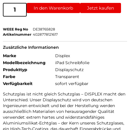
In den Warenkorb
Jetzt kaufen
WEEE Reg No
DE38765828
Artikelnummer
4028778121617
Zusätzliche Informationen
Marke
Displex
Modellbezeichnung
iPad Schreibfolie
Produkttyp
Displayschutz
Farbe
Transparent
Verfügbarkeit
sofort verfügbar
Schutzglas ist nicht gleich Schutzglas – DISPLEX macht den
Unterschied. Unser Displayschutz wird von deutschen
Ingenieuren entwickelt und bei der Herstellung werden
ausschließlich Materialien von herausragender Qualität
verwendet: extrem hartes und widerstandsfähiges
Aluminiumsilikat-Echtglas – der Kern unseres Schutzglases,
ein High-Tech-Coating, das dauerhaft Fingerabdrücke und