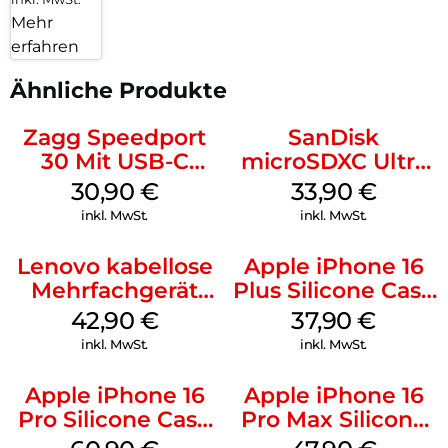
Mehr
erfahren
Ähnliche Produkte
Zagg Speedport
SanDisk
30 Mit USB-C
microSDXC Ultra
Kabel Weiß
128 GB + Adapter
30,90
€
33,90
€
Mobile
inkl. MwSt.
inkl. MwSt.
Lenovo kabellose
Apple iPhone 16
Mehrfachgerät
Plus Silicone Case
Luna Grey
MagSafe Lake
42,90
€
37,90
€
Green
inkl. MwSt.
inkl. MwSt.
Apple iPhone 16
Apple iPhone 16
Pro Silicone Case
Pro Max Silicone
MagSafe Stone
Case MagSafe