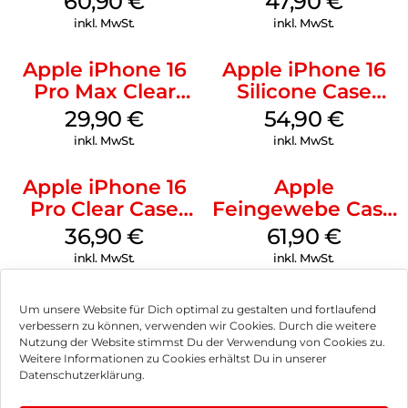
60,90
€
47,90
€
Gray
Black
inkl. MwSt.
inkl. MwSt.
Apple iPhone 16
Apple iPhone 16
Pro Max Clear
Silicone Case
Case MagSafe
MagSafe Lake
29,90
€
54,90
€
Transparent
Green
inkl. MwSt.
inkl. MwSt.
Apple iPhone 16
Apple
Pro Clear Case
Feingewebe Case
MagSafe
iPhone 15 Pro
36,90
€
61,90
€
Transparent
MagSafe Schwarz
inkl. MwSt.
inkl. MwSt.
Um unsere Website für Dich optimal zu gestalten und fortlaufend
verbessern zu können, verwenden wir Cookies. Durch die weitere
Nutzung der Website stimmst Du der Verwendung von Cookies zu.
Impressum
Weitere Informationen zu Cookies erhältst Du in unserer
Datenschutzerklärung.
AGB