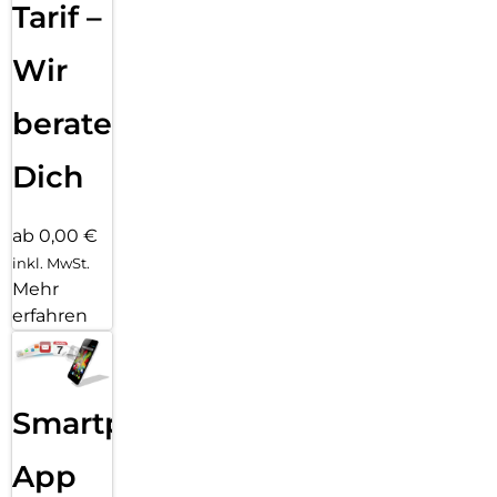
for-the-Planet“, die durch Aufforstungsaktionen weltweit
Tarif –
schädliches CO2 bindet. Unsere Verpackungen sind darüber
hinaus ökologisch optimiert und wir vermeiden konsequent
Wir
überflüssige Kunststoffe und Verbundmaterialien in unseren
Verpackungen.
beraten
Dich
ab 0,00 €
inkl. MwSt.
Mehr
erfahren
Smartphone
App