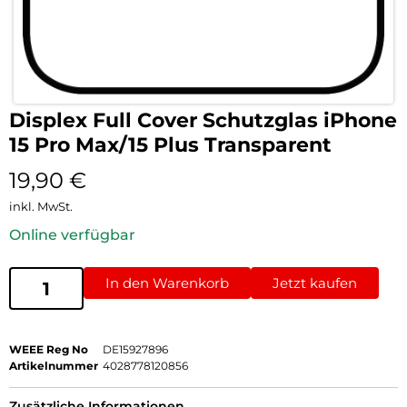
Displex Full Cover Schutzglas iPhone
15 Pro Max/15 Plus Transparent
19,90
€
inkl. MwSt.
Online verfügbar
In den Warenkorb
Jetzt kaufen
WEEE Reg No
DE15927896
Artikelnummer
4028778120856
Zusätzliche Informationen