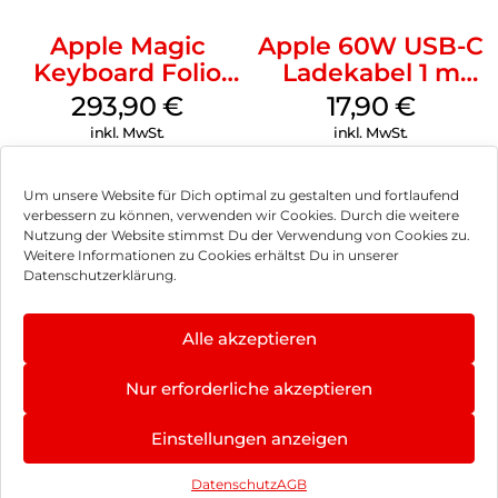
Apple Magic
Apple 60W USB-C
Keyboard Folio
Ladekabel 1 m
iPad 10.9″ (10.Gen.)
Weiß
293,90
€
17,90
€
Weiß
inkl. MwSt.
inkl. MwSt.
Um unsere Website für Dich optimal zu gestalten und fortlaufend
verbessern zu können, verwenden wir Cookies. Durch die weitere
Nutzung der Website stimmst Du der Verwendung von Cookies zu.
Impressum
Weitere Informationen zu Cookies erhältst Du in unserer
Datenschutzerklärung.
AGB
Datenschutz
Alle akzeptieren
Vertrag widerrufen
Nur erforderliche akzeptieren
Hinweis zur Batterieentsorgung
Einstellungen anzeigen
Newsletter
Datenschutz
AGB
©
2026
, Brodos AG – All Rights Reserved.