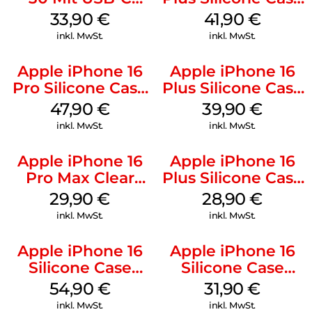
Kabel Weiß
MagSafe Stone
33,90
€
41,90
€
Gray
inkl. MwSt.
inkl. MwSt.
Apple iPhone 16
Apple iPhone 16
Pro Silicone Case
Plus Silicone Case
MagSafe Denim
MagSafe Plum
47,90
€
39,90
€
inkl. MwSt.
inkl. MwSt.
Apple iPhone 16
Apple iPhone 16
Pro Max Clear
Plus Silicone Case
Case MagSafe
MagSafe Black
29,90
€
28,90
€
Transparent
inkl. MwSt.
inkl. MwSt.
Apple iPhone 16
Apple iPhone 16
Silicone Case
Silicone Case
MagSafe Lake
MagSafe Fuchsia
54,90
€
31,90
€
Green
inkl. MwSt.
inkl. MwSt.