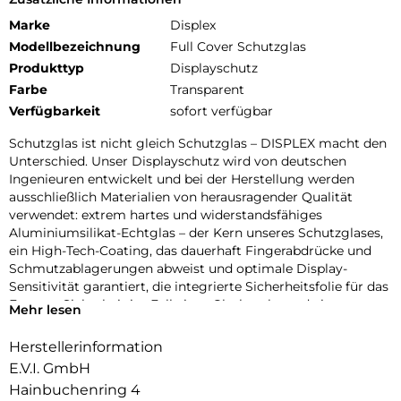
Marke
Displex
Modellbezeichnung
Full Cover Schutzglas
Produkttyp
Displayschutz
Farbe
Transparent
Verfügbarkeit
sofort verfügbar
Schutzglas ist nicht gleich Schutzglas – DISPLEX macht den
Unterschied. Unser Displayschutz wird von deutschen
Ingenieuren entwickelt und bei der Herstellung werden
ausschließlich Materialien von herausragender Qualität
verwendet: extrem hartes und widerstandsfähiges
Aluminiumsilikat-Echtglas – der Kern unseres Schutzglases,
ein High-Tech-Coating, das dauerhaft Fingerabdrücke und
Schmutzablagerungen abweist und optimale Display-
Sensitivität garantiert, die integrierte Sicherheitsfolie für das
Extra an Sicherheit im Fall eines Glasbruchs und ein
Mehr lesen
Hochleistungsadhäsiv, das eine sichere, blasenfreie Haftung
bis zum Rand gewährleistet und zugleich rückstandsfreie
Herstellerinformation
wiederablösbar ist. Verbunden mit einer Schutzglas
E.V.I. GmbH
Herstellung unter höchsten Fertigungsstandards mit
Hainbuchenring 4
lückenloser Qualitätssicherung, bietet DISPLEX bereits seit