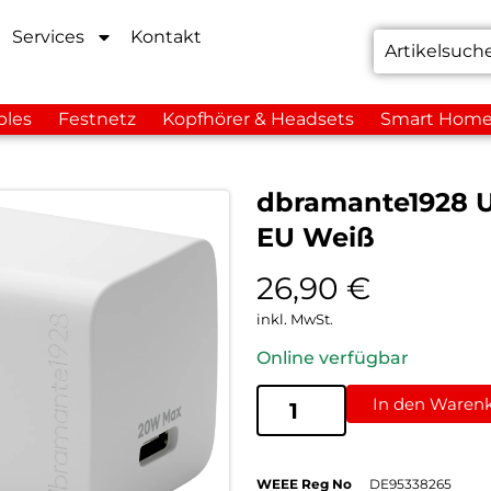
Services
Kontakt
bles
Festnetz
Kopfhörer & Headsets
Smart Hom
dbramante1928 U
EU Weiß
26,90
€
inkl. MwSt.
Online verfügbar
In den Waren
WEEE Reg No
DE95338265