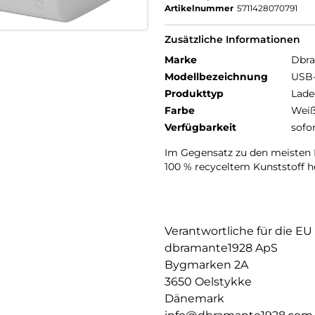
Artikelnummer
5711428070791
Zusätzliche Informationen
Marke
Dbr
Modellbezeichnung
USB-
Produkttyp
Lade
Farbe
Wei
Verfügbarkeit
sofo
Im Gegensatz zu den meisten 
100 % recyceltem Kunststoff he
Verantwortliche für die EU
dbramante1928 ApS
Bygmarken 2A
3650 Oelstykke
Dänemark