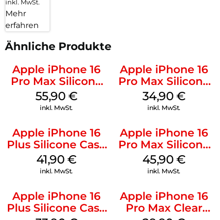
inkl. MwSt.
Mehr
erfahren
Ähnliche Produkte
Apple iPhone 16
Apple iPhone 16
Pro Max Silicone
Pro Max Silicone
Case MagSafe
Case MagSafe
55,90
€
34,90
€
Stone Gray
Denim
inkl. MwSt.
inkl. MwSt.
Apple iPhone 16
Apple iPhone 16
Plus Silicone Case
Pro Max Silicone
MagSafe Stone
Case MagSafe
41,90
€
45,90
€
Gray
Ultramarine
inkl. MwSt.
inkl. MwSt.
Apple iPhone 16
Apple iPhone 16
Plus Silicone Case
Pro Max Clear
MagSafe Lake
Case MagSafe