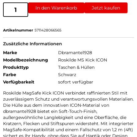
In den Warenkorb
Jetzt kaufen
Artikelnummer
5711428066565
Zusätzliche Informationen
Marke
Dbramante1928
Modellbezeichnung
Roskilde MS Kick ICON
Produkttyp
Taschen & Hüllen
Farbe
Schwarz
Verfügbarkeit
sofort verfügbar
Roskilde MagSafe Kick ICON verbindet raffinierten Stil mit
zuverlässigem Schutz und verantwortungsvollen Materialien.
Die Hülle aus dem innovativen ICON-Material von
dbramante1928 bietet ein Soft-Touch-Finish,
außergewöhnliche Langlebigkeit und eine Oberfläche, die
Kratzern, Flecken und Stiftspuren widersteht. Mit integrierter
MagSafe-Kompatibilität und einem Fallschutz von 1,2 m (4ft)
sichert es Ihr Handy, ohne dass Sie auf Haptik oder Design