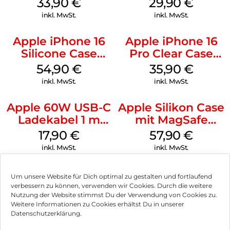
33,90
€
29,90
€
Green
Transparent
inkl. MwSt.
inkl. MwSt.
Apple iPhone 16
Apple iPhone 16
Silicone Case
Pro Clear Case
MagSafe Lake
MagSafe
54,90
€
35,90
€
Green
Transparent
inkl. MwSt.
inkl. MwSt.
Apple 60W USB-C
Apple Silikon Case
Ladekabel 1 m
mit MagSafe
Weiß
iPhone 14 Pro
17,90
€
57,90
€
(PRODUCT)RED
inkl. MwSt.
inkl. MwSt.
Um unsere Website für Dich optimal zu gestalten und fortlaufend
verbessern zu können, verwenden wir Cookies. Durch die weitere
Nutzung der Website stimmst Du der Verwendung von Cookies zu.
Impressum
Weitere Informationen zu Cookies erhältst Du in unserer
Datenschutzerklärung.
AGB