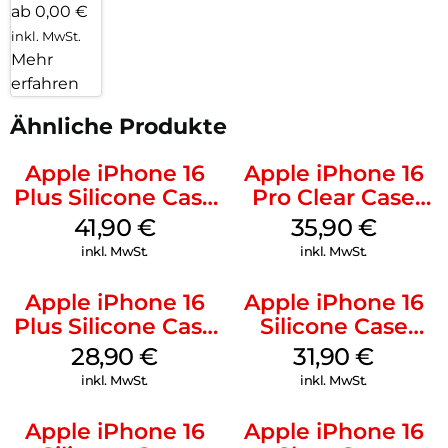
ab 0,00 €
inkl. MwSt.
Mehr
erfahren
Ähnliche Produkte
Apple iPhone 16
Apple iPhone 16
Plus Silicone Case
Pro Clear Case
MagSafe Stone
MagSafe
41,90
€
35,90
€
Gray
Transparent
inkl. MwSt.
inkl. MwSt.
Apple iPhone 16
Apple iPhone 16
Plus Silicone Case
Silicone Case
MagSafe Black
MagSafe Fuchsia
28,90
€
31,90
€
inkl. MwSt.
inkl. MwSt.
Apple iPhone 16
Apple iPhone 16