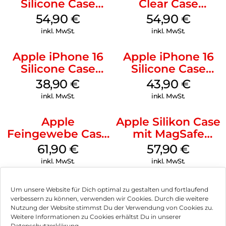
Silicone Case
Clear Case
MagSafe Black
MagSafe
54,90
€
54,90
€
Transparent
inkl. MwSt.
inkl. MwSt.
Apple iPhone 16
Apple iPhone 16
Silicone Case
Silicone Case
MagSafe
MagSafe Plum
38,90
€
43,90
€
Ultramarine
inkl. MwSt.
inkl. MwSt.
Apple
Apple Silikon Case
Feingewebe Case
mit MagSafe
iPhone 15 Pro
iPhone 14 Pro
61,90
€
57,90
€
MagSafe Schwarz
(PRODUCT)RED
inkl. MwSt.
inkl. MwSt.
Um unsere Website für Dich optimal zu gestalten und fortlaufend
verbessern zu können, verwenden wir Cookies. Durch die weitere
Nutzung der Website stimmst Du der Verwendung von Cookies zu.
Impressum
Weitere Informationen zu Cookies erhältst Du in unserer
Datenschutzerklärung.