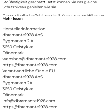
Stoßfestigkeit geschätzt. Jetzt können Sie das gleiche
Schutzniveau genießen wie sie.
Dieses ultraflache Gehäuse, das Stürze aus einer Höhe von
Mehr lesen
bis zu 4 Metern übersteht, bietet maximalen Schutz ohne
zusätzliches Gewicht. Der integrierte MagSafe-Magnet sorgt
Herstellerinformation
für müheloses kabelloses Aufladen und macht Ihr Erlebnis
dbramante1928 ApS
nahtlos und bequem. Wählen Sie Iceland Ultra D3O MagSafe
für den dünnsten und fortschrittlichsten Schutz Ihres
Bygmarken 2 A
Telefons.
3650 Oelstykke
Dänemark
webshop@dbramante1928.com
https://dbramante1928.com
Verantwortliche für die EU
dbramante1928 ApS
Bygmarken 2A
3650 Oelstykke
Dänemark
info@dbramante1928.com
https://dbramante1928.com