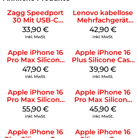
Zagg Speedport
Lenovo kabellose
30 Mit USB-C
Mehrfachgerät
Kabel Weiß
Luna Grey
33,90
€
42,90
€
inkl. MwSt.
inkl. MwSt.
Apple iPhone 16
Apple iPhone 16
Pro Max Silicone
Plus Silicone Case
Case MagSafe
MagSafe Plum
47,90
€
39,90
€
Black
inkl. MwSt.
inkl. MwSt.
Apple iPhone 16
Apple iPhone 16
Pro Max Silicone
Pro Max Silicone
Case MagSafe
Case MagSafe
55,90
€
45,90
€
Stone Gray
Ultramarine
inkl. MwSt.
inkl. MwSt.
Apple iPhone 16
Apple iPhone 16