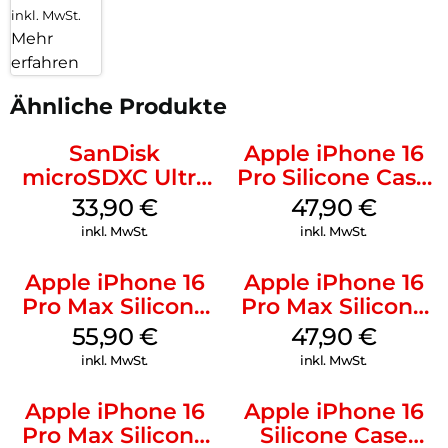
inkl. MwSt.
Mehr
erfahren
Ähnliche Produkte
SanDisk
Apple iPhone 16
microSDXC Ultra
Pro Silicone Case
128 GB + Adapter
MagSafe Denim
33,90
€
47,90
€
Mobile
inkl. MwSt.
inkl. MwSt.
Apple iPhone 16
Apple iPhone 16
Pro Max Silicone
Pro Max Silicone
Case MagSafe
Case MagSafe
55,90
€
47,90
€
Stone Gray
Black
inkl. MwSt.
inkl. MwSt.
Apple iPhone 16
Apple iPhone 16
Pro Max Silicone
Silicone Case