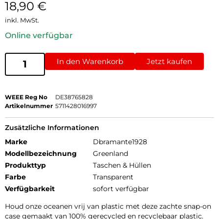
18,90
€
inkl. MwSt.
Online verfügbar
In den Warenkorb
Jetzt kaufen
WEEE Reg No
DE38765828
Artikelnummer
5711428016997
Zusätzliche Informationen
Marke
Dbramante1928
Modellbezeichnung
Greenland
Produkttyp
Taschen & Hüllen
Farbe
Transparent
Verfügbarkeit
sofort verfügbar
Houd onze oceanen vrij van plastic met deze zachte snap-on
case gemaakt van 100% gerecycled en recyclebaar plastic.