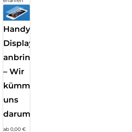
erfahren
Handy
Displayfolie
anbringen
– Wir
kümmern
uns
darum!
ab 0,00 €