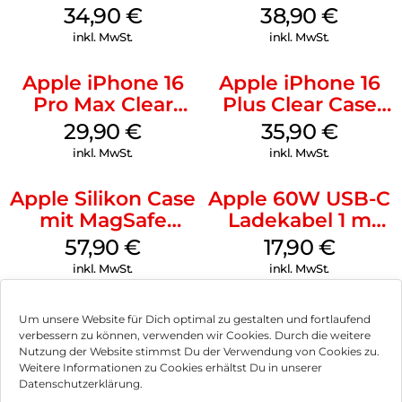
Case MagSafe
MagSafe
34,90
€
38,90
€
Denim
Ultramarine
inkl. MwSt.
inkl. MwSt.
Apple iPhone 16
Apple iPhone 16
Pro Max Clear
Plus Clear Case
Case MagSafe
MagSafe
29,90
€
35,90
€
Transparent
Transparent
inkl. MwSt.
inkl. MwSt.
Apple Silikon Case
Apple 60W USB-C
mit MagSafe
Ladekabel 1 m
iPhone 14 Pro
Weiß
57,90
€
17,90
€
(PRODUCT)RED
inkl. MwSt.
inkl. MwSt.
Um unsere Website für Dich optimal zu gestalten und fortlaufend
verbessern zu können, verwenden wir Cookies. Durch die weitere
Nutzung der Website stimmst Du der Verwendung von Cookies zu.
Impressum
Weitere Informationen zu Cookies erhältst Du in unserer
Datenschutzerklärung.
AGB