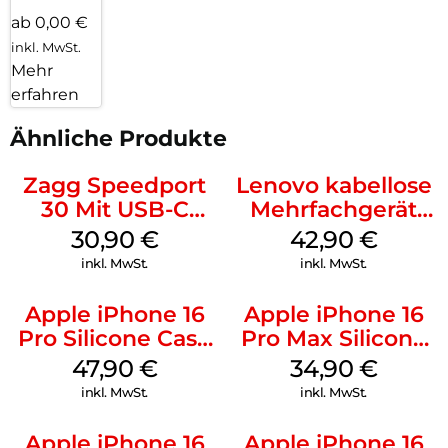
ab 0,00 €
inkl. MwSt.
Mehr
erfahren
Ähnliche Produkte
Zagg Speedport
Lenovo kabellose
30 Mit USB-C
Mehrfachgerät
Kabel Weiß
Luna Grey
30,90
€
42,90
€
inkl. MwSt.
inkl. MwSt.
Apple iPhone 16
Apple iPhone 16
Pro Silicone Case
Pro Max Silicone
MagSafe Denim
Case MagSafe
47,90
€
34,90
€
Denim
inkl. MwSt.
inkl. MwSt.
Apple iPhone 16
Apple iPhone 16