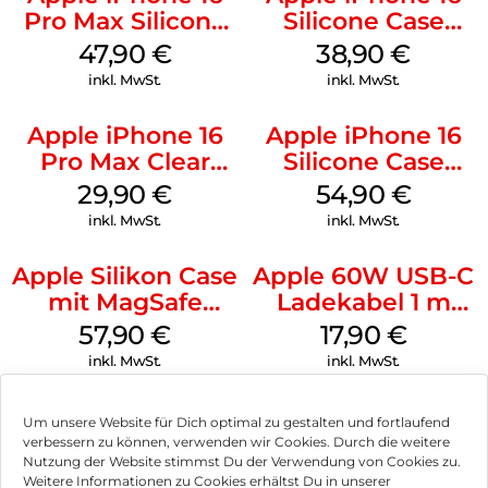
Pro Max Silicone
Silicone Case
Case MagSafe
MagSafe
47,90
€
38,90
€
Black
Ultramarine
inkl. MwSt.
inkl. MwSt.
Apple iPhone 16
Apple iPhone 16
Pro Max Clear
Silicone Case
Case MagSafe
MagSafe Lake
29,90
€
54,90
€
Transparent
Green
inkl. MwSt.
inkl. MwSt.
Apple Silikon Case
Apple 60W USB-C
mit MagSafe
Ladekabel 1 m
iPhone 14 Pro
Weiß
57,90
€
17,90
€
(PRODUCT)RED
inkl. MwSt.
inkl. MwSt.
Um unsere Website für Dich optimal zu gestalten und fortlaufend
verbessern zu können, verwenden wir Cookies. Durch die weitere
Nutzung der Website stimmst Du der Verwendung von Cookies zu.
Impressum
Weitere Informationen zu Cookies erhältst Du in unserer