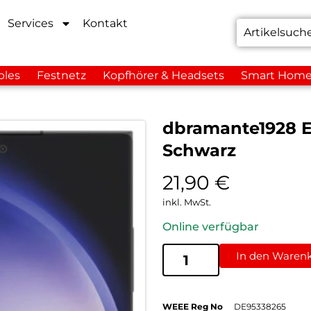
Services
Kontakt
bles
Festnetz
Kopfhörer & Headsets
Smart Hom
dbramante1928 Ec
Schwarz
21,90
€
inkl. MwSt.
Online verfügbar
In den Waren
WEEE Reg No
DE95338265