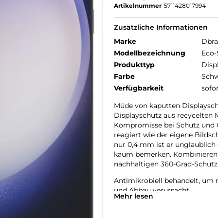
Artikelnummer
5711428017994
Zusätzliche Informationen
Marke
Dbr
Modellbezeichnung
Eco-
Produkttyp
Disp
Farbe
Schw
Verfügbarkeit
sofo
Müde von kaputten Displayschut
Displayschutz aus recycelten 
Kompromisse bei Schutz und Q
reagiert wie der eigene Bildsch
nur 0,4 mm ist er unglaublich
kaum bemerken. Kombinieren Si
nachhaltigen 360-Grad-Schutz
Antimikrobiell behandelt, um
und Abbau verursacht.
Mehr lesen
Anti-Fingerabdruck – mit ein
Fingerabdrücke zu reduzieren.