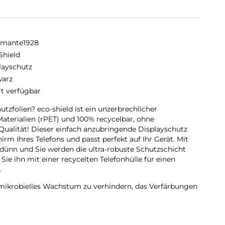
amante1928
Shield
layschutz
arz
rt verfügbar
zfolien? eco-shield ist ein unzerbrechlicher
Materialien (rPET) und 100% recycelbar, ohne
ualität! Dieser einfach anzubringende Displayschutz
irm Ihres Telefons und passt perfekt auf Ihr Gerät. Mit
 dünn und Sie werden die ultra-robuste Schutzschicht
e ihn mit einer recycelten Telefonhülle für einen
.
 mikrobielles Wachstum zu verhindern, das Verfärbungen
er Anti-Fingerabdruck-Beschichtung versehen, um