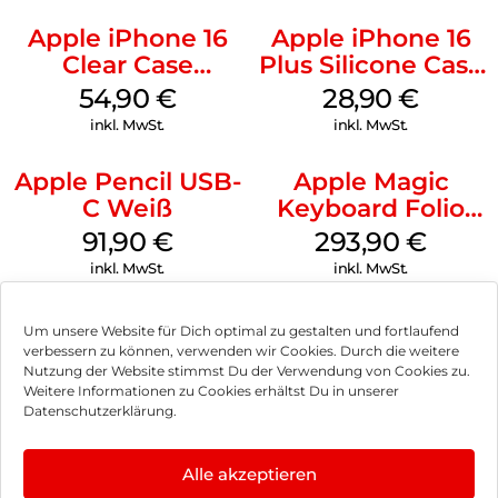
Apple iPhone 16
Apple iPhone 16
Clear Case
Plus Silicone Case
MagSafe
MagSafe Black
54,90
€
28,90
€
Transparent
inkl. MwSt.
inkl. MwSt.
Apple Pencil USB-
Apple Magic
C Weiß
Keyboard Folio
iPad 10.9″ (10.Gen.)
91,90
€
293,90
€
Weiß
inkl. MwSt.
inkl. MwSt.
Um unsere Website für Dich optimal zu gestalten und fortlaufend
verbessern zu können, verwenden wir Cookies. Durch die weitere
Nutzung der Website stimmst Du der Verwendung von Cookies zu.
Impressum
Weitere Informationen zu Cookies erhältst Du in unserer
Datenschutzerklärung.
AGB
Datenschutz
Alle akzeptieren