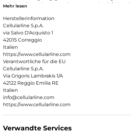
mit einem innovativen Anwendungssystem, das einfach und
Mehr lesen
schnell zu handhaben ist, garantiert es eine perfekte Haftung
ohne Blasen oder Mängel.
Herstellerinformation
Cellularline S.p.A.
via Salvo D'Acquisto 1
42015 Correggio
Italien
https://www.cellularline.com
Verantwortliche für die EU
Cellularline S.p.A.
Via Grigoris Lambrakis 1/A
42122 Reggio Emilia RE
Italien
info@cellularline.com
https://www.cellularline.com
Verwandte Services