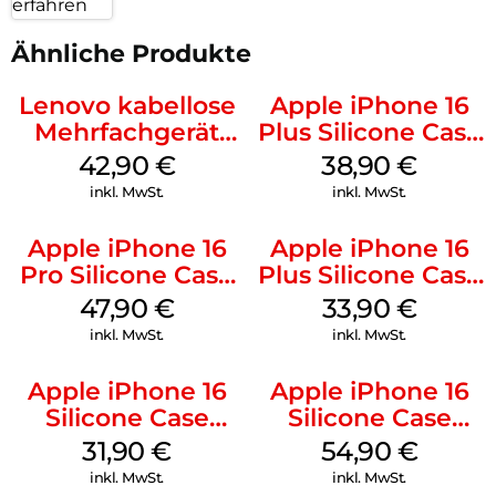
erfahren
Ähnliche Produkte
Lenovo kabellose
Apple iPhone 16
Mehrfachgerät
Plus Silicone Case
Luna Grey
MagSafe Denim
42,90
€
38,90
€
inkl. MwSt.
inkl. MwSt.
Apple iPhone 16
Apple iPhone 16
Pro Silicone Case
Plus Silicone Case
MagSafe Denim
MagSafe Lake
47,90
€
33,90
€
Green
inkl. MwSt.
inkl. MwSt.
Apple iPhone 16
Apple iPhone 16
Silicone Case
Silicone Case
MagSafe Fuchsia
MagSafe Lake
31,90
€
54,90
€
Green
inkl. MwSt.
inkl. MwSt.