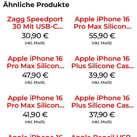
Ähnliche Produkte
Zagg Speedport
Apple iPhone 16
30 Mit USB-C
Pro Max Silicone
Kabel Weiß
Case MagSafe
30,90
€
55,90
€
Stone Gray
inkl. MwSt.
inkl. MwSt.
Apple iPhone 16
Apple iPhone 16
Pro Max Silicone
Plus Silicone Case
Case MagSafe
MagSafe Plum
47,90
€
39,90
€
Black
inkl. MwSt.
inkl. MwSt.
Apple iPhone 16
Apple iPhone 16
Pro Max Silicone
Plus Silicone Case
Case MagSafe
MagSafe Lake
41,90
€
37,90
€
Ultramarine
Green
inkl. MwSt.
inkl. MwSt.