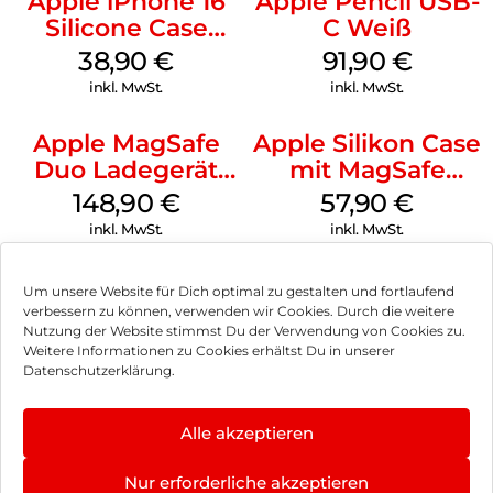
Apple iPhone 16
Apple Pencil USB-
Silicone Case
C Weiß
MagSafe
38,90
€
91,90
€
Ultramarine
inkl. MwSt.
inkl. MwSt.
Apple MagSafe
Apple Silikon Case
Duo Ladegerät
mit MagSafe
Weiß
iPhone 14 Pro
148,90
€
57,90
€
(PRODUCT)RED
inkl. MwSt.
inkl. MwSt.
Um unsere Website für Dich optimal zu gestalten und fortlaufend
verbessern zu können, verwenden wir Cookies. Durch die weitere
Nutzung der Website stimmst Du der Verwendung von Cookies zu.
Impressum
Weitere Informationen zu Cookies erhältst Du in unserer
Datenschutzerklärung.
AGB
Datenschutz
Alle akzeptieren
Vertrag widerrufen
Nur erforderliche akzeptieren