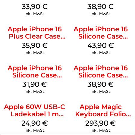
MagSafe Lake
MagSafe Denim
33,90
€
38,90
€
Green
inkl. MwSt.
inkl. MwSt.
Apple iPhone 16
Apple iPhone 16
Plus Clear Case
Silicone Case
MagSafe
MagSafe Plum
35,90
€
43,90
€
Transparent
inkl. MwSt.
inkl. MwSt.
Apple iPhone 16
Apple iPhone 16
Silicone Case
Silicone Case
MagSafe Fuchsia
MagSafe
31,90
€
38,90
€
Ultramarine
inkl. MwSt.
inkl. MwSt.
Apple 60W USB-C
Apple Magic
Ladekabel 1 m
Keyboard Folio
Weiß
iPad 10.9″ (10.Gen.)
24,90
€
293,90
€
Weiß
inkl. MwSt.
inkl. MwSt.