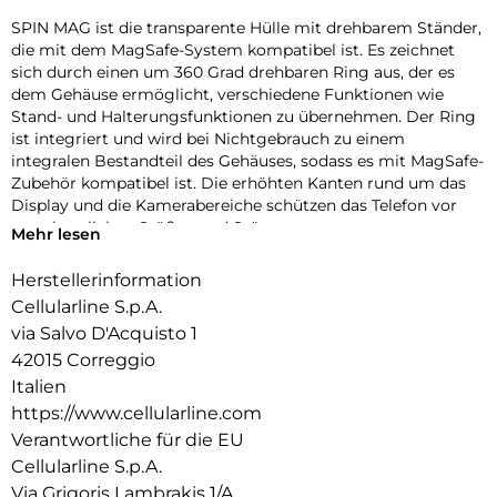
SPIN MAG ist die transparente Hülle mit drehbarem Ständer,
die mit dem MagSafe-System kompatibel ist. Es zeichnet
sich durch einen um 360 Grad drehbaren Ring aus, der es
dem Gehäuse ermöglicht, verschiedene Funktionen wie
Stand- und Halterungsfunktionen zu übernehmen. Der Ring
ist integriert und wird bei Nichtgebrauch zu einem
integralen Bestandteil des Gehäuses, sodass es mit MagSafe-
Zubehör kompatibel ist. Die erhöhten Kanten rund um das
Display und die Kamerabereiche schützen das Telefon vor
versehentlichen Stößen und Stürzen.
Mehr lesen
Herstellerinformation
Cellularline S.p.A.
via Salvo D'Acquisto 1
42015 Correggio
Italien
https://www.cellularline.com
Verantwortliche für die EU
Cellularline S.p.A.
Via Grigoris Lambrakis 1/A