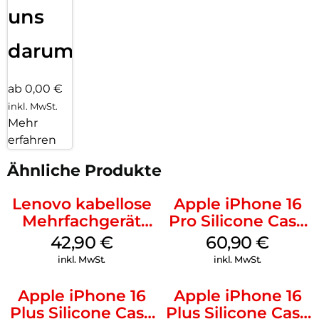
uns
darum!
ab 0,00 €
inkl. MwSt.
Mehr
erfahren
Ähnliche Produkte
Lenovo kabellose
Apple iPhone 16
Mehrfachgerät
Pro Silicone Case
Luna Grey
MagSafe Stone
42,90
€
60,90
€
Gray
inkl. MwSt.
inkl. MwSt.
Apple iPhone 16
Apple iPhone 16
Plus Silicone Case
Plus Silicone Case