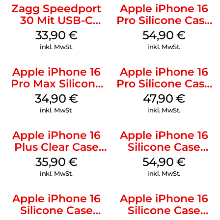
Zagg Speedport
Apple iPhone 16
30 Mit USB-C
Pro Silicone Case
Kabel Weiß
MagSafe Black
33,90
€
54,90
€
inkl. MwSt.
inkl. MwSt.
Apple iPhone 16
Apple iPhone 16
Pro Max Silicone
Pro Silicone Case
Case MagSafe
MagSafe Denim
34,90
€
47,90
€
Denim
inkl. MwSt.
inkl. MwSt.
Apple iPhone 16
Apple iPhone 16
Plus Clear Case
Silicone Case
MagSafe
MagSafe Black
35,90
€
54,90
€
Transparent
inkl. MwSt.
inkl. MwSt.
Apple iPhone 16
Apple iPhone 16
Silicone Case
Silicone Case