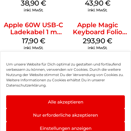
MagSafe
MagSafe Plum
38,90
€
43,90
€
Ultramarine
inkl. MwSt.
inkl. MwSt.
Apple 60W USB-C
Apple Magic
Ladekabel 1 m
Keyboard Folio
Weiß
iPad 10.9″ (10.Gen.)
17,90
€
293,90
€
Weiß
inkl. MwSt.
inkl. MwSt.
Um unsere Website für Dich optimal zu gestalten und fortlaufend
verbessern zu können, verwenden wir Cookies. Durch die weitere
Nutzung der Website stimmst Du der Verwendung von Cookies zu.
Impressum
Weitere Informationen zu Cookies erhältst Du in unserer
Datenschutzerklärung.
AGB
Datenschutz
Alle akzeptieren
Vertrag widerrufen
Nur erforderliche akzeptieren
Hinweis zur Batterieentsorgung
Einstellungen anzeigen