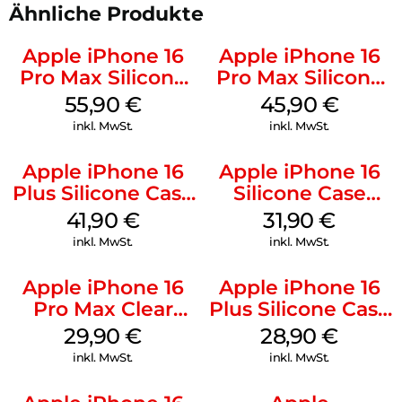
Ähnliche Produkte
Apple iPhone 16
Apple iPhone 16
Pro Max Silicone
Pro Max Silicone
Case MagSafe
Case MagSafe
55,90
€
45,90
€
Stone Gray
Ultramarine
inkl. MwSt.
inkl. MwSt.
Apple iPhone 16
Apple iPhone 16
Plus Silicone Case
Silicone Case
MagSafe Stone
MagSafe Fuchsia
41,90
€
31,90
€
Gray
inkl. MwSt.
inkl. MwSt.
Apple iPhone 16
Apple iPhone 16
Pro Max Clear
Plus Silicone Case
Case MagSafe
MagSafe Black
29,90
€
28,90
€
Transparent
inkl. MwSt.
inkl. MwSt.