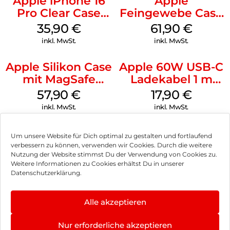
Apple iPhone 16
Apple
Pro Clear Case
Feingewebe Case
MagSafe
iPhone 15 Pro
35,90
€
61,90
€
Transparent
MagSafe Schwarz
inkl. MwSt.
inkl. MwSt.
Apple Silikon Case
Apple 60W USB-C
mit MagSafe
Ladekabel 1 m
iPhone 14 Pro
Weiß
57,90
€
17,90
€
(PRODUCT)RED
inkl. MwSt.
inkl. MwSt.
Um unsere Website für Dich optimal zu gestalten und fortlaufend
verbessern zu können, verwenden wir Cookies. Durch die weitere
Nutzung der Website stimmst Du der Verwendung von Cookies zu.
Impressum
Weitere Informationen zu Cookies erhältst Du in unserer
Datenschutzerklärung.
AGB
Datenschutz
Alle akzeptieren
Vertrag widerrufen
Nur erforderliche akzeptieren