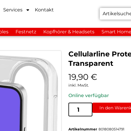
Services
Kontakt
bles
Festnetz
Kopfhörer & Headsets
Smart Hom
Cellularline Pro
Transparent
19,90
€
inkl. MwSt.
Online verfügbar
In den Waren
Artikelnummer
8018080514791