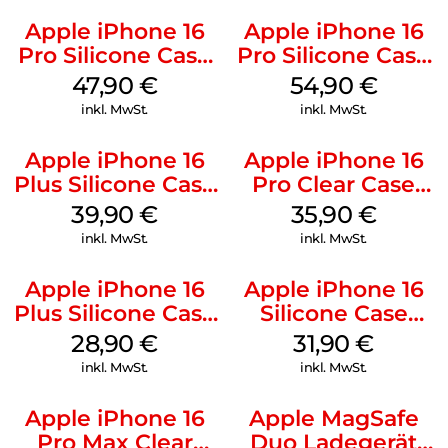
Apple iPhone 16
Apple iPhone 16
Pro Silicone Case
Pro Silicone Case
MagSafe Denim
MagSafe Black
47,90
€
54,90
€
inkl. MwSt.
inkl. MwSt.
Apple iPhone 16
Apple iPhone 16
Plus Silicone Case
Pro Clear Case
MagSafe Plum
MagSafe
39,90
€
35,90
€
Transparent
inkl. MwSt.
inkl. MwSt.
Apple iPhone 16
Apple iPhone 16
Plus Silicone Case
Silicone Case
MagSafe Black
MagSafe Fuchsia
28,90
€
31,90
€
inkl. MwSt.
inkl. MwSt.
Apple iPhone 16
Apple MagSafe
Pro Max Clear
Duo Ladegerät