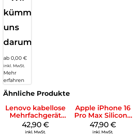
kümmern
uns
darum!
ab 0,00 €
inkl. MwSt.
Mehr
erfahren
Ähnliche Produkte
Lenovo kabellose
Apple iPhone 16
Mehrfachgerät
Pro Max Silicone
Luna Grey
Case MagSafe
42,90
€
47,90
€
Black
inkl. MwSt.
inkl. MwSt.