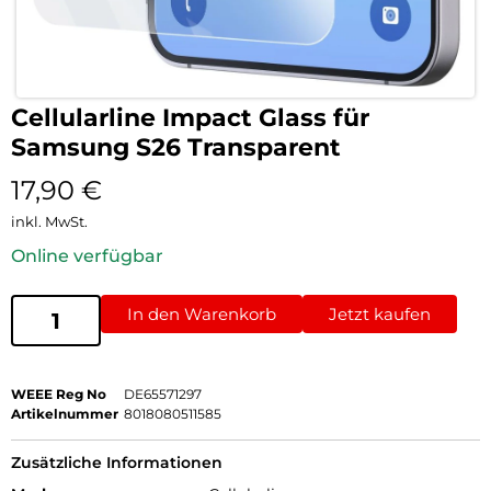
Cellularline Impact Glass für
Samsung S26 Transparent
17,90
€
inkl. MwSt.
Online verfügbar
In den Warenkorb
Jetzt kaufen
WEEE Reg No
DE65571297
Artikelnummer
8018080511585
Zusätzliche Informationen