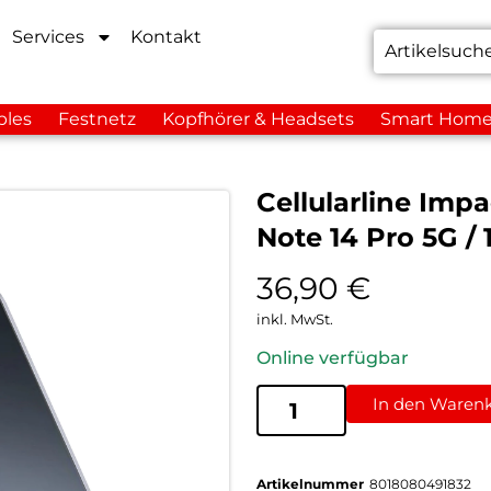
Services
Kontakt
bles
Festnetz
Kopfhörer & Headsets
Smart Hom
Cellularline Imp
Note 14 Pro 5G /
36,90
€
inkl. MwSt.
Online verfügbar
In den Waren
Artikelnummer
8018080491832