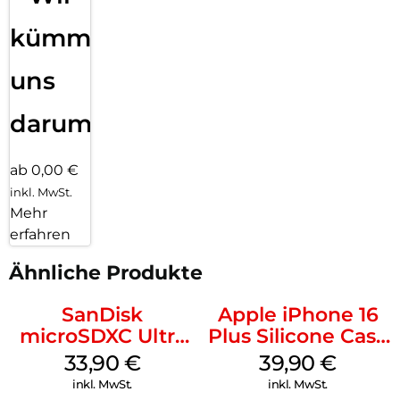
kümmern
uns
darum!
ab 0,00 €
inkl. MwSt.
Mehr
erfahren
Ähnliche Produkte
SanDisk
Apple iPhone 16
microSDXC Ultra
Plus Silicone Case
128 GB + Adapter
MagSafe Plum
33,90
€
39,90
€
Mobile
inkl. MwSt.
inkl. MwSt.