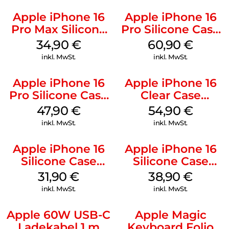
Apple iPhone 16
Apple iPhone 16
Pro Max Silicone
Pro Silicone Case
Case MagSafe
MagSafe Stone
34,90
€
60,90
€
Denim
Gray
inkl. MwSt.
inkl. MwSt.
Apple iPhone 16
Apple iPhone 16
Pro Silicone Case
Clear Case
MagSafe Denim
MagSafe
47,90
€
54,90
€
Transparent
inkl. MwSt.
inkl. MwSt.
Apple iPhone 16
Apple iPhone 16
Silicone Case
Silicone Case
MagSafe Fuchsia
MagSafe
31,90
€
38,90
€
Ultramarine
inkl. MwSt.
inkl. MwSt.
Apple 60W USB-C
Apple Magic
Ladekabel 1 m
Keyboard Folio