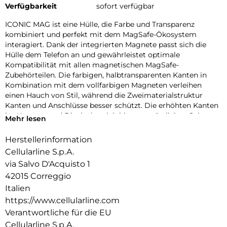
Verfügbarkeit
sofort verfügbar
ICONIC MAG ist eine Hülle, die Farbe und Transparenz
kombiniert und perfekt mit dem MagSafe-Ökosystem
interagiert. Dank der integrierten Magnete passt sich die
Hülle dem Telefon an und gewährleistet optimale
Kompatibilität mit allen magnetischen MagSafe-
Zubehörteilen. Die farbigen, halbtransparenten Kanten in
Kombination mit dem vollfarbigen Magneten verleihen
einen Hauch von Stil, während die Zweimaterialstruktur
Kanten und Anschlüsse besser schützt. Die erhöhten Kanten
im Kamera- und Displaybereich bieten zusätzlichen Schutz
Mehr lesen
vor Stößen und Kratzern. Mit ICONIC MAG ist Ihr Telefon
geschützt und immer einsatzbereit mit dem MagSafe-
Herstellerinformation
Ökosystem.
Cellularline S.p.A.
via Salvo D'Acquisto 1
42015 Correggio
Italien
https://www.cellularline.com
Verantwortliche für die EU
Cellularline S.p.A.