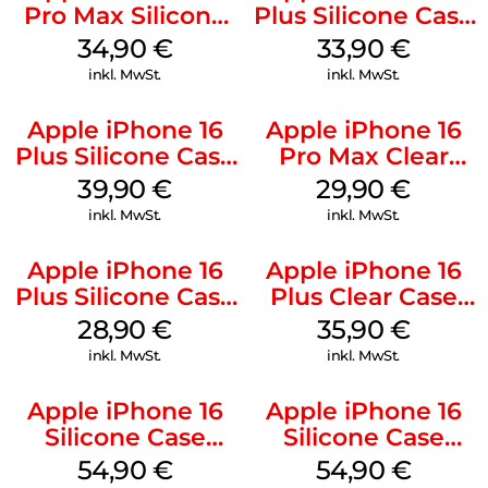
Pro Max Silicone
Plus Silicone Case
Case MagSafe
MagSafe Lake
34,90
€
33,90
€
Denim
Green
inkl. MwSt.
inkl. MwSt.
Apple iPhone 16
Apple iPhone 16
Plus Silicone Case
Pro Max Clear
MagSafe Plum
Case MagSafe
39,90
€
29,90
€
Transparent
inkl. MwSt.
inkl. MwSt.
Apple iPhone 16
Apple iPhone 16
Plus Silicone Case
Plus Clear Case
MagSafe Black
MagSafe
28,90
€
35,90
€
Transparent
inkl. MwSt.
inkl. MwSt.
Apple iPhone 16
Apple iPhone 16
Silicone Case
Silicone Case
MagSafe Black
MagSafe Lake
54,90
€
54,90
€