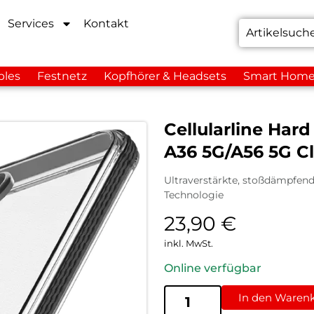
Services
Kontakt
bles
Festnetz
Kopfhörer & Headsets
Smart Hom
Cellularline Har
A36 5G/A56 5G Cl
Ultraverstärkte, stoßdämpfende
Technologie
23,90
€
inkl. MwSt.
Online verfügbar
In den Waren