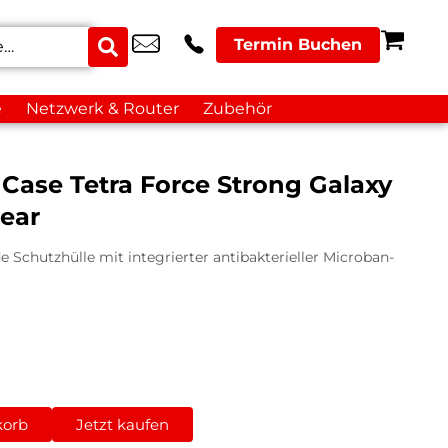
Termin Buchen
e
Netzwerk & Router
Zubehör
d Case Tetra Force Strong Galaxy
ear
 Schutzhülle mit integrierter antibakterieller Microban-
korb
Jetzt kaufen