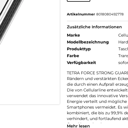
Artikelnummer
8018080492778
Zusätzliche Informationen
Marke
Cellu
Modellbezeichnung
Hard
Produkttyp
Tasc
Farbe
Tran
Verfügbarkeit
sofo
TETRA FORCE STRONG GUARD ist
Rändern und verstärkten Ecken
die durch einen Aufprall erze
Die von Cellularline entwicke
verwendet das innovative Versa
Energie verteilt und mögliche
Smartphones vermeidet. Es wir
kombiniert, die bis zu 99,9% 
verhindert, und fortlaufend akt
Guard integriert ist.
Mehr lesen