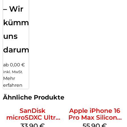
– Wir
kümmern
uns
darum!
ab 0,00 €
inkl. MwSt.
Mehr
erfahren
Ähnliche Produkte
SanDisk
Apple iPhone 16
microSDXC Ultra
Pro Max Silicone
128 GB + Adapter
Case MagSafe
33,90
€
55,90
€