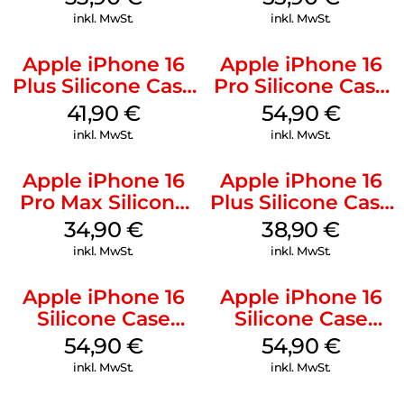
Mobile
Stone Gray
inkl. MwSt.
inkl. MwSt.
Apple iPhone 16
Apple iPhone 16
Plus Silicone Case
Pro Silicone Case
MagSafe Stone
MagSafe Black
41,90
€
54,90
€
Gray
inkl. MwSt.
inkl. MwSt.
Apple iPhone 16
Apple iPhone 16
Pro Max Silicone
Plus Silicone Case
Case MagSafe
MagSafe Denim
34,90
€
38,90
€
Denim
inkl. MwSt.
inkl. MwSt.
Apple iPhone 16
Apple iPhone 16
Silicone Case
Silicone Case
MagSafe Lake
MagSafe Black
54,90
€
54,90
€
Green
inkl. MwSt.
inkl. MwSt.