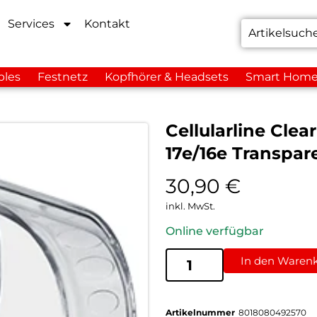
Services
Kontakt
bles
Festnetz
Kopfhörer & Headsets
Smart Hom
Cellularline Cle
17e/16e Transpar
30,90
€
inkl. MwSt.
Online verfügbar
In den Waren
Artikelnummer
8018080492570