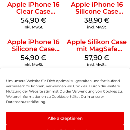
Apple iPhone 16
Apple iPhone 16
Clear Case
Silicone Case
MagSafe
MagSafe
54,90
€
38,90
€
Transparent
Ultramarine
inkl. MwSt.
inkl. MwSt.
Apple iPhone 16
Apple Silikon Case
Silicone Case
mit MagSafe
MagSafe Black
iPhone 14 Pro
54,90
€
57,90
€
(PRODUCT)RED
inkl. MwSt.
inkl. MwSt.
Um unsere Website für Dich optimal zu gestalten und fortlaufend
verbessern zu können, verwenden wir Cookies. Durch die weitere
Nutzung der Website stimmst Du der Verwendung von Cookies zu.
Impressum
Weitere Informationen zu Cookies erhältst Du in unserer
Datenschutzerklärung.
AGB
Datenschutz
Alle akzeptieren
Vertrag widerrufen