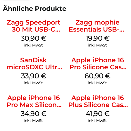
Ähnliche Produkte
Zagg Speedport
Zagg mophie
30 Mit USB-C
Essentials USB-C-
Kabel Weiß
20W Charger PD
30,90
€
19,90
€
Weiß
inkl. MwSt.
inkl. MwSt.
SanDisk
Apple iPhone 16
microSDXC Ultra
Pro Silicone Case
128 GB + Adapter
MagSafe Stone
33,90
€
60,90
€
Mobile
Gray
inkl. MwSt.
inkl. MwSt.
Apple iPhone 16
Apple iPhone 16
Pro Max Silicone
Plus Silicone Case
Case MagSafe
MagSafe Stone
34,90
€
41,90
€
Denim
Gray
inkl. MwSt.
inkl. MwSt.