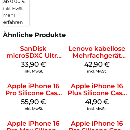
ab 0,00 €
inkl. MwSt.
Mehr
erfahren
Ähnliche Produkte
SanDisk
Lenovo kabellose
microSDXC Ultra
Mehrfachgerät
128 GB + Adapter
Luna Grey
33,90
€
42,90
€
Mobile
inkl. MwSt.
inkl. MwSt.
Apple iPhone 16
Apple iPhone 16
Pro Silicone Case
Plus Silicone Case
MagSafe Stone
MagSafe Stone
55,90
€
41,90
€
Gray
Gray
inkl. MwSt.
inkl. MwSt.
Apple iPhone 16
Apple iPhone 16