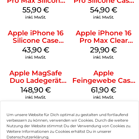
Pro Max Silicone
Pro Silicone Case
Case MagSafe
MagSafe Black
55,90
€
54,90
€
Stone Gray
inkl. MwSt.
inkl. MwSt.
Apple iPhone 16
Apple iPhone 16
Silicone Case
Pro Max Clear
MagSafe Plum
Case MagSafe
43,90
€
29,90
€
Transparent
inkl. MwSt.
inkl. MwSt.
Apple MagSafe
Apple
Duo Ladegerät
Feingewebe Case
Weiß
iPhone 15 Pro
148,90
€
61,90
€
MagSafe Schwarz
inkl. MwSt.
inkl. MwSt.
Um unsere Website für Dich optimal zu gestalten und fortlaufend
verbessern zu können, verwenden wir Cookies. Durch die weitere
Nutzung der Website stimmst Du der Verwendung von Cookies zu.
Impressum
Weitere Informationen zu Cookies erhältst Du in unserer
Datenschutzerklärung.