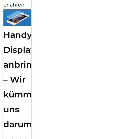
erfahren
Handy
Displayfolie
anbringen
– Wir
kümmern
uns
darum!