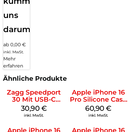
kümmern
uns
darum!
ab 0,00 €
inkl. MwSt.
Mehr
erfahren
Ähnliche Produkte
Zagg Speedport
Apple iPhone 16
30 Mit USB-C
Pro Silicone Case
Kabel Weiß
MagSafe Stone
30,90
€
60,90
€
Gray
inkl. MwSt.
inkl. MwSt.
Apple iPhone 16
Apple iPhone 16