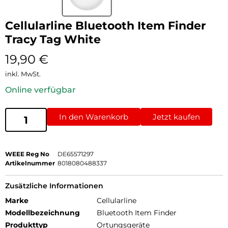
Cellularline Bluetooth Item Finder
Tracy Tag White
19,90
€
inkl. MwSt.
Online verfügbar
In den Warenkorb
Jetzt kaufen
WEEE Reg No
DE65571297
Artikelnummer
8018080488337
Zusätzliche Informationen
Marke
Cellularline
Modellbezeichnung
Bluetooth Item Finder
Produkttyp
Ortungsgeräte