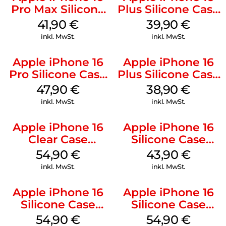
Pro Max Silicone
Plus Silicone Case
Case MagSafe
MagSafe Plum
41,90
€
39,90
€
Ultramarine
inkl. MwSt.
inkl. MwSt.
Apple iPhone 16
Apple iPhone 16
Pro Silicone Case
Plus Silicone Case
MagSafe Denim
MagSafe Denim
47,90
€
38,90
€
inkl. MwSt.
inkl. MwSt.
Apple iPhone 16
Apple iPhone 16
Clear Case
Silicone Case
MagSafe
MagSafe Plum
54,90
€
43,90
€
Transparent
inkl. MwSt.
inkl. MwSt.
Apple iPhone 16
Apple iPhone 16
Silicone Case
Silicone Case
MagSafe Black
MagSafe Lake
54,90
€
54,90
€