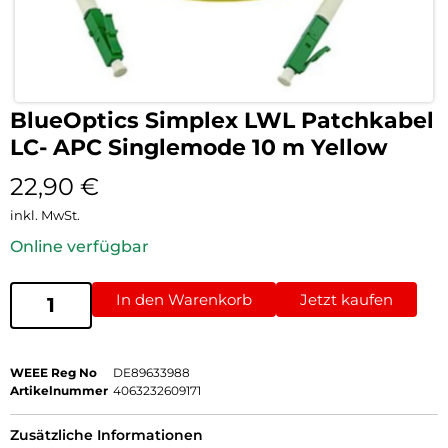
BlueOptics Simplex LWL Patchkabel
LC- APC Singlemode 10 m Yellow
22,90
€
inkl. MwSt.
Online verfügbar
In den Warenkorb
Jetzt kaufen
WEEE Reg No
DE89633988
Artikelnummer
4063232609171
Zusätzliche Informationen