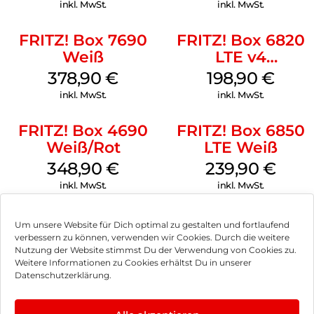
Weiß
inkl. MwSt.
inkl. MwSt.
FRITZ! Box 7690
FRITZ! Box 6820
Weiß
LTE v4
(Tarifvermarktung
378,90
€
198,90
€
Weiß
inkl. MwSt.
inkl. MwSt.
FRITZ! Box 4690
FRITZ! Box 6850
Weiß/Rot
LTE Weiß
348,90
€
239,90
€
inkl. MwSt.
inkl. MwSt.
Um unsere Website für Dich optimal zu gestalten und fortlaufend
verbessern zu können, verwenden wir Cookies. Durch die weitere
Nutzung der Website stimmst Du der Verwendung von Cookies zu.
Impressum
Weitere Informationen zu Cookies erhältst Du in unserer
Datenschutzerklärung.
AGB
Datenschutz