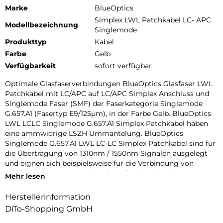
Marke
BlueOptics
Simplex LWL Patchkabel LC- APC
Modellbezeichnung
Singlemode
Produkttyp
Kabel
Farbe
Gelb
Verfügbarkeit
sofort verfügbar
Optimale Glasfaserverbindungen BlueOptics Glasfaser LWL
Patchkabel mit LC/APC auf LC/APC Simplex Anschluss und
Singlemode Faser (SMF) der Faserkategorie Singlemode
G.657.A1 (Fasertyp E9/125µm), in der Farbe Gelb. BlueOptics
LWL LCLC Singlemode G.657.A1 Simplex Patchkabel haben
eine ammwidrige LSZH Ummantelung. BlueOptics
Singlemode G.657.A1 LWL LC-LC Simplex Patchkabel sind für
die Übertragung von 1310nm / 1550nm Signalen ausgelegt
und eignen sich beispielsweise für die Verbindung von
Patchpanel Ports untereinander oder dem damit
Mehr lesen
verbundenen Anschluss von optischen Transceivern. Beste
Dämpfungswerte BlueOptics Singlemode G.657.A1 LWL LC-
Herstellerinformation
LC Simplex Patchkabel haben einen Dämpfungswert von
DiTo-Shopping GmbH
0,4dB pro Kilometer, eine geringe Eingangsdämpfung (Input
Loss) und eine hohe Rückussdämpfung (Return Loss).