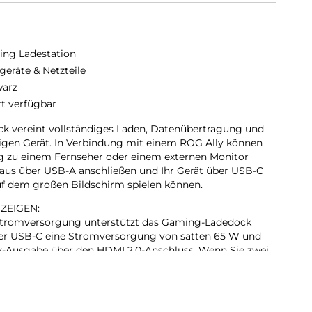
ng Ladestation
geräte & Netzteile
arz
rt verfügbar
 vereint vollständiges Laden, Datenübertragung und
igen Gerät. In Verbindung mit einem ROG Ally können
g zu einem Fernseher oder einem externen Monitor
 Maus über USB-A anschließen und Ihr Gerät über USB-C
auf dem großen Bildschirm spielen können.
ZEIGEN:
lstromversorgung unterstützt das Gaming-Ladedock
ber USB-C eine Stromversorgung von satten 65 W und
lay-Ausgabe über den HDMI 2.0-Anschluss. Wenn Sie zwei
 liefert der USB-C-Anschluss 60 W, während der USB-A-
 Sie genug Energie haben, um beim Spielen aufgeladen zu