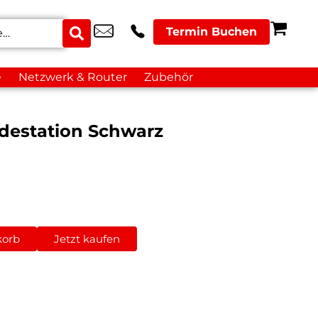
Termin Buchen
e
Netzwerk & Router
Zubehör
destation Schwarz
korb
Jetzt kaufen