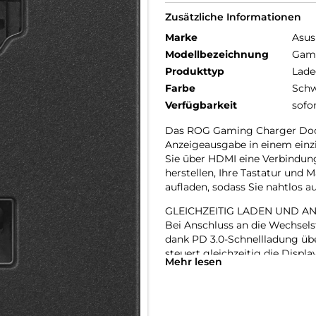
Zusätzliche Informationen
Marke
Asus
Modellbezeichnung
Gami
Produkttyp
Lade
Farbe
Schw
Verfügbarkeit
sofo
Das ROG Gaming Charger Dock
Anzeigeausgabe in einem einz
Sie über HDMI eine Verbindun
herstellen, Ihre Tastatur und
aufladen, sodass Sie nahtlos 
GLEICHZEITIG LADEN UND AN
Bei Anschluss an die Wechse
dank PD 3.0-Schnellladung ü
steuert gleichzeitig die Disp
Mehr lesen
Geräte gleichzeitig aufladen,
Anschluss 5 W liefert, sodass
bleiben.