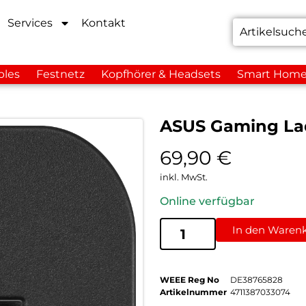
Services
Kontakt
bles
Festnetz
Kopfhörer & Headsets
Smart Hom
ASUS Gaming La
69,90
€
inkl. MwSt.
Online verfügbar
In den Waren
WEEE Reg No
DE38765828
Artikelnummer
4711387033074