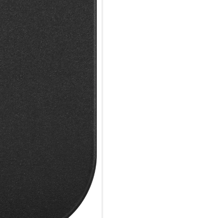
FESSELNDES GAMING AUF D
Da das Gaming Charge Dock au
Anschluss auch eine Verbindu
herstellen und über USB-A Ihr
getrennter Verbindung eine 
Der USB-A-Anschluss unterstü
Verbindung zu einem Flash-La
Das ROG Gaming Charger Dock 
nahtlose Kompatibilität mit 
bietet. Dank der Unterstützun
bis zu 60 Hz bei 4K werden sow
kristallklarer Klarheit angezeig
UNIVERSELLES LADEGERÄT:
Das ROG Gaming Charger Dock 
verschiedenen Geräten verwen
Mobiltelefonen, die Anzeigefu
STRENGE QUALITÄTSPRÜFUN
Das mitgelieferte 2 Meter la
Anzeigeausgabe mit bis zu 4K/
Haltbarkeit und Sicherheit hin 
Lieblingsgeräte auch in den 