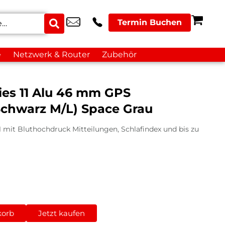
Termin Buchen
e
Netzwerk & Router
Zubehör
ies 11 Alu 46 mm GPS
chwarz M/L) Space Grau
1 mit Bluthochdruck Mitteilungen, Schlafindex und bis zu
korb
Jetzt kaufen