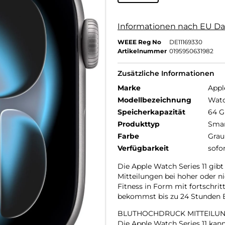
Informationen nach EU Da
WEEE Reg No
DE11169330
Artikelnummer
0195950631982
Zusätzliche Informationen
Marke
Appl
Modellbezeichnung
Watc
Speicherkapazität
64 
Produkttyp
Smar
Farbe
Grau
Verfügbarkeit
sofo
Die Apple Watch Series 11 gibt
Mitteilungen bei hoher oder n
Fitness in Form mit fortschrit
bekommst bis zu 24 Stunden Ba
BLUTHOCHDRUCK MITTEILUN
Die Apple Watch Series 11 ka