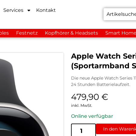
Services
Kontakt
bles
Festnetz
Kopfhörer & Headsets
Smart Hom
Apple Watch Ser
(Sportarmband S
Die neue Apple Watch Series 1
24 Stunden Batterielaufzeit.
479,90
€
inkl. MwSt.
Online verfügbar
In den Waren