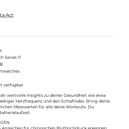
ta Act
e
h Series 11
GB
twatches
rt verfügbar
 dir wertvolle Insights zu deiner Gesundheit wie etwa
iedriger Herzfrequenz und den Schlafindex. Bring deine
tlichen Messwerten für alle deine Workouts. Du
tterielaufzeit.
GEN.
nn Anzeichen für chronischen Bluthochdruck erkennen