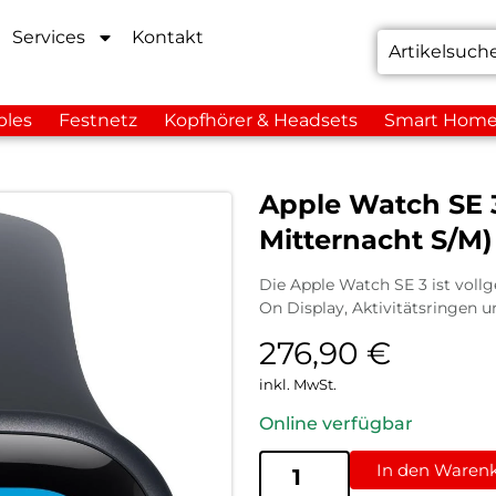
Services
Kontakt
bles
Festnetz
Kopfhörer & Headsets
Smart Hom
Apple Watch SE
Mitternacht S/M)
Die Apple Watch SE 3 ist voll
On Display, Aktivitätsringen 
276,90
€
inkl. MwSt.
Online verfügbar
In den Waren