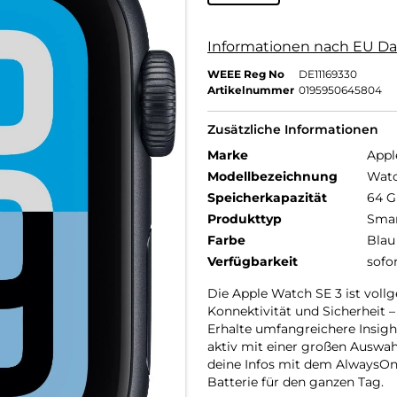
Informationen nach EU Da
WEEE Reg No
DE11169330
Artikelnummer
0195950645804
Zusätzliche Informationen
Marke
Appl
Modellbezeichnung
Watc
Speicherkapazität
64 
Produkttyp
Smar
Farbe
Blau
Verfügbarkeit
sofo
Die Apple Watch SE 3 ist vollg
Konnektivität und Sicherheit –
Erhalte umfangreichere Insight
aktiv mit einer großen Auswah
deine Infos mit dem AlwaysOn
Batterie für den ganzen Tag.