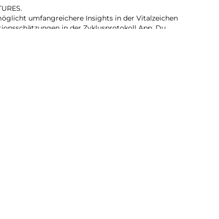
TURES.
glicht umfangreichere Insights in der Vitalzeichen
ionsschätzungen in der Zyklusprotokoll App. Du
afindex, Mitteilungen bei Schlafapnoe und kannst dich
 du eine ungewöhnlich hohe oder niedrige Herzfrequenz
erzrhythmus hast.
EIT.
eit für den ganzen Tag kannst du noch mehr machen. Du
ei der SE 27 und nach nur 15 Minuten laden hält die
.
d das Zifferblatt, ohne deine Hand zu heben, um das
glichkeiten, deine Trainings zu tracken. Und mit
t du deine Ziele schneller als je zuvor.
m einen Anruf an, hör Musik und Podcasts, verwende Siri
 SE 3 (GPS) funktioniert mit deinem iPhone und im