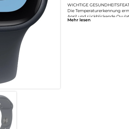
WICHTIGE GESUNDHEITSFEA
Die Temperaturerkennung ermö
App1 und rückblickende Ovulat
Mehr lesen
bekommst einen täglichen Schl
benachrichtigen lassen, wenn
oder einen unregelmäßigen H
RICHTIG GUTE BATTERIELAUFZ
Mit 18 Stunden Batterielaufz
lädst doppelt so schnell wie b
Batterie bis zu 8 Stunden lang
ALWAYS-ON DISPLAY.
Jetzt siehst du die Uhrzeit un
Display zu aktivieren.
STARK FÜR DEINE FITNESS.
Die SE 3 gibt dir unzählige Mö
Messwerten in Echtzeit erreichs
BLEIB IN VERBINDUNG.
Sende eine Textnachricht, nim
und erhalte Mitteilungen. Die