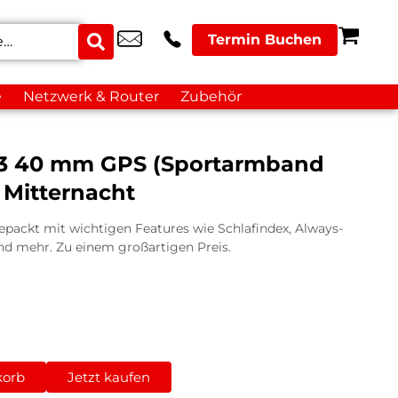
Termin Buchen
e
Netzwerk & Router
Zubehör
 3 40 mm GPS (Sportarmband
 Mitternacht
gepackt mit wichtigen Features wie Schlafindex, Always-
und mehr. Zu einem großartigen Preis.
korb
Jetzt kaufen