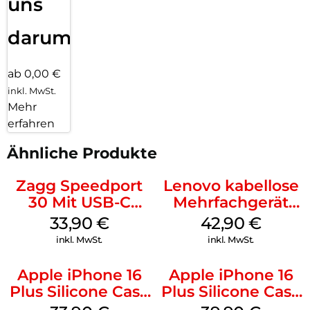
uns
darum!
ab 0,00 €
inkl. MwSt.
Mehr
erfahren
Ähnliche Produkte
Zagg Speedport
Lenovo kabellose
30 Mit USB-C
Mehrfachgerät
Kabel Weiß
Luna Grey
33,90
€
42,90
€
inkl. MwSt.
inkl. MwSt.
Apple iPhone 16
Apple iPhone 16
Plus Silicone Case
Plus Silicone Case
MagSafe Lake
MagSafe Plum