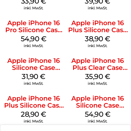
33,90
€
39,90
€
Green
inkl. MwSt.
inkl. MwSt.
Apple iPhone 16
Apple iPhone 16
Pro Silicone Case
Plus Silicone Case
MagSafe Black
MagSafe Denim
54,90
€
38,90
€
inkl. MwSt.
inkl. MwSt.
Apple iPhone 16
Apple iPhone 16
Silicone Case
Plus Clear Case
MagSafe Fuchsia
MagSafe
31,90
€
35,90
€
Transparent
inkl. MwSt.
inkl. MwSt.
Apple iPhone 16
Apple iPhone 16
Plus Silicone Case
Silicone Case
MagSafe Black
MagSafe Lake
28,90
€
54,90
€
Green
inkl. MwSt.
inkl. MwSt.