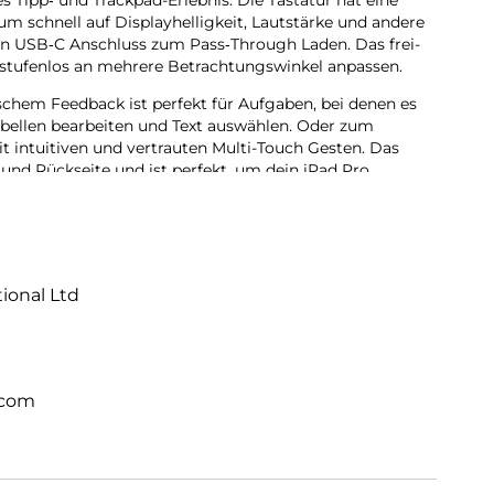
s Tipp‑ und Trackpad-Erlebnis. Die Tastatur hat eine
um schnell auf Display­helligkeit, Lautstärke und andere
en USB‑C Anschluss zum Pass‑Through Laden. Das frei­
stufenlos an mehrere Betrach­tungs­winkel anpassen.
chem Feedback ist perfekt für Aufgaben, bei denen es
bellen bearbeiten und Text auswählen. Oder zum
t intuitiven und vertrauten Multi-Touch Gesten. Das
und Rückseite und ist perfekt, um dein iPad Pro
tional Ltd
.com