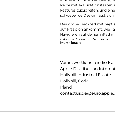
Aluminium für ein fantastische
Reihe mit 14 Funktions­tasten, 
Features zuzugreifen, und ein
schwebende Design lässt sich 
Das große Trackpad mit haptis
auf Präzision ankommt, wie Ta
Navigieren auf deinem iPad mi
robuste Cover schützt Vorder‑ 
Mehr lesen
überallhin mitzunehmen.
Verantwortliche für die EU
Apple Distribution Interna
Hollyhill Industrial Estate
Hollyhill, Cork
Irland
contactus.de@euro.apple