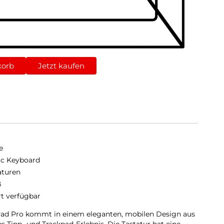
korb
Jetzt kaufen
e
c Keyboard
aturen
ß
rt verfügbar
Pad Pro kommt in einem eleganten, mobilen Design aus