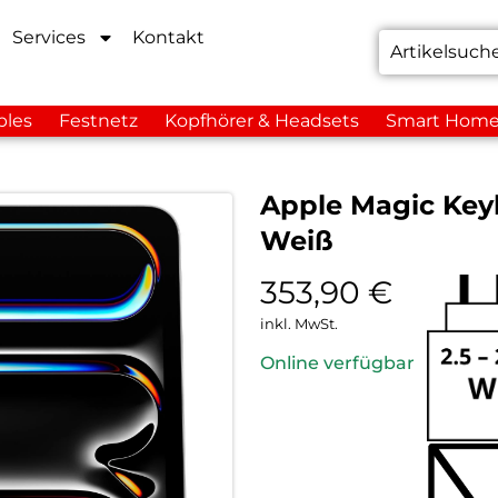
Services
Kontakt
bles
Festnetz
Kopfhörer & Headsets
Smart Hom
Apple Magic Keybo
Weiß
353,90
€
inkl. MwSt.
Online verfügbar