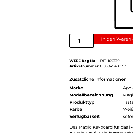
In den Waren
WEEE Reg No
DE11169330
Artikelnummer
0195949482359
Zusätzliche Informationen
Marke
Appl
Modellbezeichnung
Magi
Produkttyp
Tast
Farbe
Wei
Verfügbarkeit
sofo
Das Magic Keyboard für das i