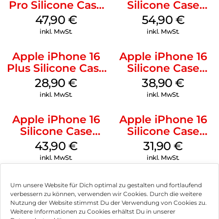
Pro Silicone Case
Silicone Case
MagSafe Denim
MagSafe Lake
47,90
€
54,90
€
Green
inkl. MwSt.
inkl. MwSt.
Apple iPhone 16
Apple iPhone 16
Plus Silicone Case
Silicone Case
MagSafe Black
MagSafe
28,90
€
38,90
€
Ultramarine
inkl. MwSt.
inkl. MwSt.
Apple iPhone 16
Apple iPhone 16
Silicone Case
Silicone Case
MagSafe Plum
MagSafe Fuchsia
43,90
€
31,90
€
inkl. MwSt.
inkl. MwSt.
Um unsere Website für Dich optimal zu gestalten und fortlaufend
verbessern zu können, verwenden wir Cookies. Durch die weitere
Nutzung der Website stimmst Du der Verwendung von Cookies zu.
Impressum
Weitere Informationen zu Cookies erhältst Du in unserer