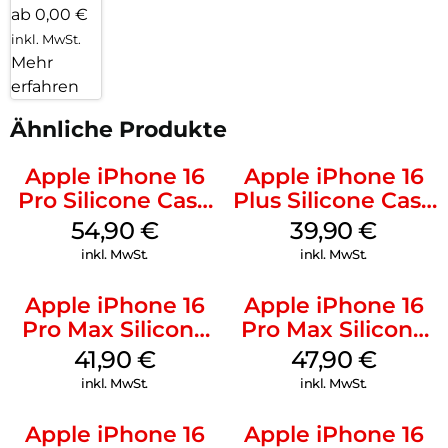
ab 0,00 €
inkl. MwSt.
Mehr
erfahren
Ähnliche Produkte
Apple iPhone 16
Apple iPhone 16
Pro Silicone Case
Plus Silicone Case
MagSafe Black
MagSafe Plum
54,90
€
39,90
€
inkl. MwSt.
inkl. MwSt.
Apple iPhone 16
Apple iPhone 16
Pro Max Silicone
Pro Max Silicone
Case MagSafe
Case MagSafe
41,90
€
47,90
€
Ultramarine
Black
inkl. MwSt.
inkl. MwSt.
Apple iPhone 16
Apple iPhone 16