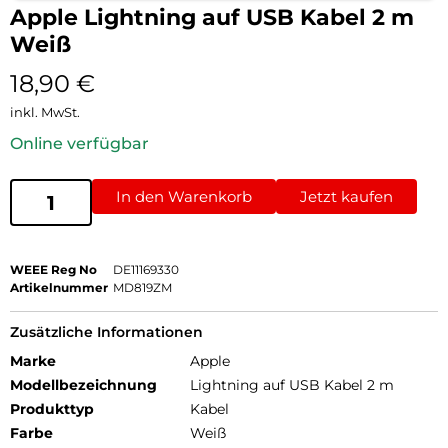
Apple Lightning auf USB Kabel 2 m
Weiß
18,90
€
inkl. MwSt.
Online verfügbar
In den Warenkorb
Jetzt kaufen
WEEE Reg No
DE11169330
Artikelnummer
MD819ZM
Zusätzliche Informationen
Marke
Apple
Modellbezeichnung
Lightning auf USB Kabel 2 m
Produkttyp
Kabel
Farbe
Weiß