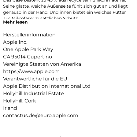
Das Case besteht zu 45 % aus recyceltem Silikon­material.
Seine glatte, weiche Außenseite fühlt sich gut an und liegt
genauso in der Hand. Und innen bietet ein weiches Futter
aus Mikrofaser zusätzlichen Schutz.
Mehr lesen
Dieses Case funktioniert nahtlos mit der Kamera­steuerung.
Herstellerinformation
Es kommt mit Saphirglas mit einer leitenden Schicht, die die
Bewegungen deines Fingers zur Kamerasteuerung
Apple Inc.
überträgt.
One Apple Park Way
CA 95014 Cupertino
Mit integrierten Magneten, die sich perfekt am iPhone 17 Pro
ausrichten, hält das Case ganz einfach und sorgt für
Vereinigte Staaten von Amerika
schnelleres kabel­loses Laden. Lass dein iPhone beim Laden
https://www.apple.com
einfach im Case und docke dein MagSafe Ladegerät an oder
Verantwortliche für die EU
leg es auf dein Qi2 25W oder Qi zertifiziertes Ladegerät.
Apple Distribution International Ltd
Wie jedes von Apple entwickelte Case durchläuft es im Laufe
Hollyhill Industrial Estate
des Design‑ und Fertigungs­prozesses Tausende von
Hollyhill, Cork
Teststunden. Deshalb sieht es nicht nur großartig aus,
Irland
sondern ist auch dafür gemacht, dein iPhone vor Kratzern
contactus.de@euro.apple.com
und bei Stürzen zu schützen.