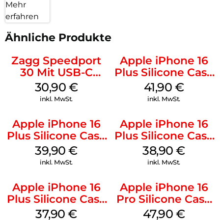
Mehr
erfahren
Ähnliche Produkte
Zagg Speedport
Apple iPhone 16
30 Mit USB-C
Plus Silicone Case
Kabel Weiß
MagSafe Stone
30,90
€
41,90
€
Gray
inkl. MwSt.
inkl. MwSt.
Apple iPhone 16
Apple iPhone 16
Plus Silicone Case
Plus Silicone Case
MagSafe Plum
MagSafe Denim
39,90
€
38,90
€
inkl. MwSt.
inkl. MwSt.
Apple iPhone 16
Apple iPhone 16
Plus Silicone Case
Pro Silicone Case
MagSafe Lake
MagSafe Denim
37,90
€
47,90
€