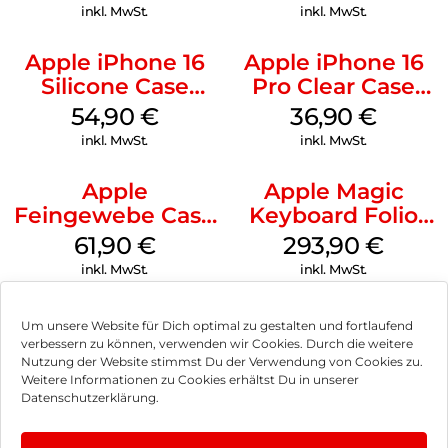
Green
inkl. MwSt.
inkl. MwSt.
Apple iPhone 16
Apple iPhone 16
Silicone Case
Pro Clear Case
MagSafe Lake
MagSafe
54,90
€
36,90
€
Green
Transparent
inkl. MwSt.
inkl. MwSt.
Apple
Apple Magic
Feingewebe Case
Keyboard Folio
iPhone 15 Pro
iPad 10.9″ (10.Gen.)
61,90
€
293,90
€
MagSafe Schwarz
Weiß
inkl. MwSt.
inkl. MwSt.
Um unsere Website für Dich optimal zu gestalten und fortlaufend
verbessern zu können, verwenden wir Cookies. Durch die weitere
Nutzung der Website stimmst Du der Verwendung von Cookies zu.
Impressum
Weitere Informationen zu Cookies erhältst Du in unserer
Datenschutzerklärung.
AGB