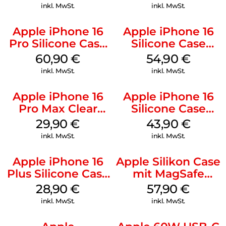
Stone Gray
Ultramarine
inkl. MwSt.
inkl. MwSt.
Apple iPhone 16
Apple iPhone 16
Pro Silicone Case
Silicone Case
MagSafe Stone
MagSafe Lake
60,90
€
54,90
€
Gray
Green
inkl. MwSt.
inkl. MwSt.
Apple iPhone 16
Apple iPhone 16
Pro Max Clear
Silicone Case
Case MagSafe
MagSafe Plum
29,90
€
43,90
€
Transparent
inkl. MwSt.
inkl. MwSt.
Apple iPhone 16
Apple Silikon Case
Plus Silicone Case
mit MagSafe
MagSafe Black
iPhone 14 Pro
28,90
€
57,90
€
(PRODUCT)RED
inkl. MwSt.
inkl. MwSt.