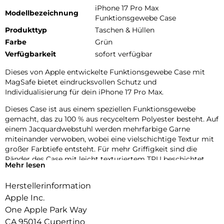
iPhone 17 Pro Max
Modellbezeichnung
Funktionsgewebe Case
Produkttyp
Taschen & Hüllen
Farbe
Grün
Verfügbarkeit
sofort verfügbar
Dieses von Apple entwickelte Funktions­gewebe Case mit
MagSafe bietet eindrucks­vollen Schutz und
Individualisierung für dein iPhone 17 Pro Max.
Dieses Case ist aus einem speziellen Funktions­gewebe
gemacht, das zu 100 % aus recyceltem Polyester besteht. Auf
einem Jacquard­webstuhl werden mehrfarbige Garne
miteinander verwoben, wobei eine vielschichtige Textur mit
großer Farbtiefe entsteht. Für mehr Griffigkeit sind die
Ränder des Case mit leicht texturiertem TPU beschichtet.
Mehr lesen
Die Tasten aus elegantem eloxiertem Aluminium sorgen für
präzises und schnelles Feedback.
Herstellerinformation
Mit zwei Verbindungs­punkten lässt sich dieses Case sicher
Apple Inc.
am Crossbody Band befestigen. So kannst du dein iPhone
One Apple Park Way
entspannt freihändig tragen.
CA 95014 Cupertino