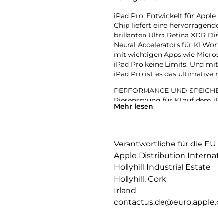
iPad Pro. Entwickelt für Apple
Chip liefert eine hervorragen
brillanten Ultra Retina XDR D
Neural Accelerators für KI Wo
mit wichtigen Apps wie Micros
iPad Pro keine Limits. Und m
iPad Pro ist es das ultimative
PERFORMANCE UND SPEICHERPL
Riesensprung für KI auf dem iP
Mehr lesen
leistungsstarken Neural Accel
einfach bewältigt werden.
IPADOS: Mit Pro Apps noch me
Verantwortliche für die EU
und Fähigkeiten, die alles ver
Apple Distribution Interna
werden Workflows gesteuert, o
Hollyhill Industrial Estate
APPLE INTELLIGENCE: Apple Inte
Hollyhill, Cork
zu kommunizieren, sich auszud
Irland
bahnbrechendem Datenschutz 
contactus.de@euro.apple
11 ULTRA RETINA XDR DISPLAY: 
Helligkeit, präzisem Kontrast