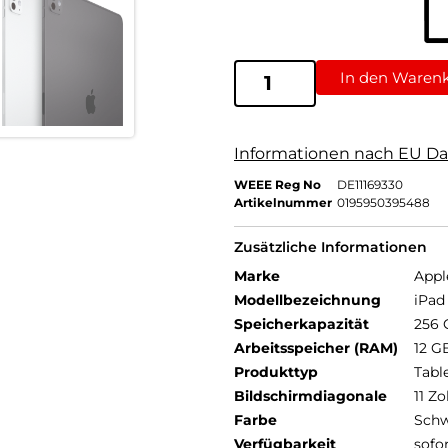
In den Waren
Informationen nach EU Da
WEEE Reg No
DE11169330
Artikelnummer
0195950395488
Zusätzliche Informationen
Marke
Appl
Modellbezeichnung
iPad 
Speicherkapazität
256 
Arbeitsspeicher (RAM)
12 G
Produkttyp
Tabl
Bildschirmdiagonale
11 Zo
Farbe
Schw
Verfügbarkeit
sofo