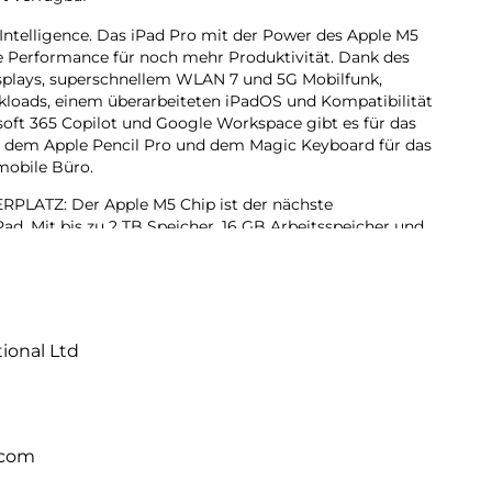
 Intelligence. Das iPad Pro mit der Power des Apple M5
de Performance für noch mehr Produktivität. Dank des
isplays, superschnellem WLAN 7 und 5G Mobilfunk,
rkloads, einem überarbeiteten iPadOS und Kompatibilität
oft 365 Copilot und Google Workspace gibt es für das
it dem Apple Pencil Pro und dem Magic Keyboard für das
 mobile Büro.
ATZ: Der Apple M5 Chip ist der nächste
ad. Mit bis zu 2 TB Speicher, 16 GB Arbeitsspeicher und
erators für KI Performance können Projekte jeder Größe
hr erledigen, dank iPadOS 26 mit Liquid Glass Design
ändern. Mit dem intuitiven und flexiblen Fenstersystem
tional Ltd
rganisiert und verwaltet wie nie zuvor.
lligence ist das persönliche Intelligenz System. Es hilft
rücken und Dinge einfacher zu erledigen – mit
bei jedem Schritt.
.com
Das fortschrittlichste Display der Welt mit extremer
, ProMotion, großem P3 Farbraum und True Tone.