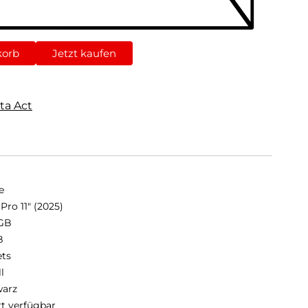
korb
Jetzt kaufen
ta Act
e
Pro 11" (2025)
GB
B
ets
ll
arz
rt verfügbar