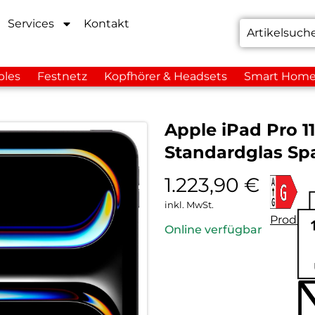
Services
Kontakt
bles
Festnetz
Kopfhörer & Headsets
Smart Hom
Apple iPad Pro 11
Standardglas Sp
1.223,90
€
inkl. MwSt.
Produkt
Online verfügbar