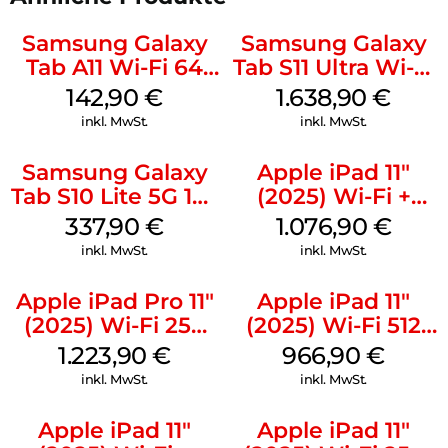
Samsung Galaxy
Samsung Galaxy
Tab A11 Wi-Fi 64
Tab S11 Ultra Wi-Fi
GB Gray
512 GB Gray
142,90
€
1.638,90
€
inkl. MwSt.
inkl. MwSt.
Samsung Galaxy
Apple iPad 11″
Tab S10 Lite 5G 128
(2025) Wi-Fi +
GB Gray
Cellular 512 GB
337,90
€
1.076,90
€
Pink
inkl. MwSt.
inkl. MwSt.
Apple iPad Pro 11″
Apple iPad 11″
(2025) Wi-Fi 256
(2025) Wi-Fi 512
GB Standardglas
GB Gelb
1.223,90
€
966,90
€
Space Schwarz
inkl. MwSt.
inkl. MwSt.
Apple iPad 11″
Apple iPad 11″