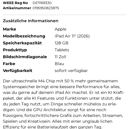
WEEE Reg No
DE11169330
Artikelnummer
0195950823875
Zusätzliche Informationen
Marke
Apple
Modellbezeichnung
iPad Air 11" (2026)
Speicherkapazität
128 GB
Produkttyp
Tablets
Bildschirmdiagonale
11 Zoll
Farbe
Blau
Verfügbarkeit
sofort verfügbar
Der ultra­schnelle M4 Chip mit 50 % mehr gemein­samem
Systemspeicher bringt eine bessere Per­for­mance für alles,
was du gerne auf deinem iPad Air machst. Er ist ein KI Kraft­
paket, der alle KI Features und Funk­tionen unter stützt, die
du jeden Tag nutzt, um Dinge schneller mühelos zu erle­
digen. Und die GPU Archi­tektur sorgt für eine noch
flüssigere, fort­schritt­lichere Grafik zum Arbeiten, Streamen,
Spielen und Kreativ­sein. Alles mit einer unglaub lichen
Effizienz für eine Batterie­laufzeit den ganzen Tag.