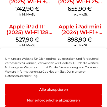
(2025) Wi-Fi +
(2025) Wi-Fi 256
Cellular 128 GB
GB Silber
742,90
€
655,90
€
Silber
inkl. MwSt.
inkl. MwSt.
Apple iPad 11″
Apple iPad mini
(2025) Wi-Fi 128
(2024) Wi-Fi +
GB Pink
Cellular 256 GB
527,90
€
898,90
€
Space Grau
inkl. MwSt.
inkl. MwSt.
Um unsere Website für Dich optimal zu gestalten und fortlaufend
verbessern zu können, verwenden wir Cookies. Durch die weitere
Nutzung der Website stimmst Du der Verwendung von Cookies zu.
Impressum
Weitere Informationen zu Cookies erhältst Du in unserer
Datenschutzerklärung.
AGB
Datenschutz
Alle akzeptieren
Können wir Dir behilflich sein?
Vertrag widerrufen
Nur erforderliche akzeptieren
Hinweis zur Batterieentsorgung