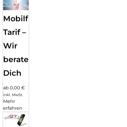
men­fassen, deine Texte Korrektur lesen oder in unterschied­
liche Versio­nen um­schreiben, bis der Ton perfekt passt.
Mit dem Bereinigen Tool in der Fotos App ent­fernst du
Mobilfunk
einfach das, was dich in deinen Fotos stört. Apple
Intelligence identi­fiziert Hinter­grund­objekte, die du mit
einem Finger­tipp löschen kannst. Für eine perfekte Auf­
Tarif –
nahme, ohne das eigent­liche Motiv zu ver­än­dern.
Wir
beraten
Dich
ab 0,00 €
inkl. MwSt.
Mehr
erfahren