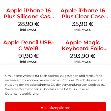
Apple iPhone 16
Apple iPhone 16
Plus Silicone Case
Plus Clear Case
MagSafe Black
MagSafe
28,90
€
35,90
€
Transparent
inkl. MwSt.
inkl. MwSt.
Apple Pencil USB-
Apple Magic
C Weiß
Keyboard Folio
iPad 10.9″ (10.Gen.)
91,90
€
293,90
€
Weiß
inkl. MwSt.
inkl. MwSt.
Um unsere Website für Dich optimal zu gestalten und fortlaufend
verbessern zu können, verwenden wir Cookies. Durch die weitere
Nutzung der Website stimmst Du der Verwendung von Cookies zu.
Impressum
Weitere Informationen zu Cookies erhältst Du in unserer
Datenschutzerklärung.
AGB
Datenschutz
Alle akzeptieren