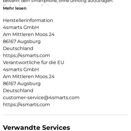
bewahrt dein Smartphone, ohne unnötig aufzutragen.
Praktisches Kartenfach
Mehr lesen
Wichtige Karten immer dabei: Das integrierte Fach bietet
Platz für Kredit- oder Bankkarten und unterstützt einen
Herstellerinformation
minimalistischen Alltag ohne zusätzliche Geldbörse.
4smarts GmbH
Passgenau & durchdacht
Am Mittleren Moos 24
Präzise Aussparungen gewährleisten uneingeschränkten
86167 Augsburg
Zugriff auf Kamera, Anschlüsse und Tasten. Die exakte
Passform sorgt für komfortable Bedienung und ein sauberes
Deutschland
Erscheinungsbild.
https://4smarts.com
Verantwortliche für die EU
4smarts GmbH
Am Mittleren Moos 24
86167 Augsburg
Deutschland
customer-service@4smarts.com
https://4smarts.com
Verwandte Services