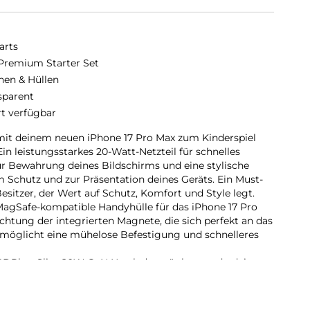
arts
 Premium Starter Set
hen & Hüllen
sparent
rt verfügbar
it deinem neuen iPhone 17 Pro Max zum Kinderspiel
Ein leistungsstarkes 20-Watt-Netzteil für schnelles
ur Bewahrung deines Bildschirms und eine stylische
Schutz und zur Präsentation deines Geräts. Ein Must-
sitzer, der Wert auf Schutz, Komfort und Style legt.
agSafe-kompatible Handyhülle für das iPhone 17 Pro
chtung der integrierten Magnete, die sich perfekt an das
möglicht eine mühelose Befestigung und schnelleres
m PDPlug Slim 20W GaN Netzladegerät kannst du dein
ll und effizient aufladen. Dank des USB-C Ports mit
 bis zu 20 Watt Ladeleistung bestens versorgt.
 den ultimativen Rundumschutz mit unserer Kombination