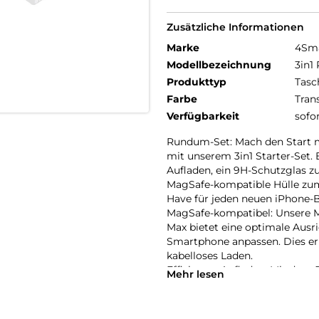
Zusätzliche Informationen
Marke
4Sm
Modellbezeichnung
3in1
Produkttyp
Tasc
Farbe
Tran
Verfügbarkeit
sofo
Rundum-Set: Mach den Start m
mit unserem 3in1 Starter-Set. 
Aufladen, ein 9H-Schutzglas z
MagSafe-kompatible Hülle zum 
Have für jeden neuen iPhone-Be
MagSafe-kompatibel: Unsere M
Max bietet eine optimale Ausri
Smartphone anpassen. Dies er
kabelloses Laden.
Effizientes Aufladen: Mit de
Mehr lesen
neues iPhone 17 Pro Max schne
Power Delivery 3.0 bist du mit
Vollständiger Schutz: Erlebe