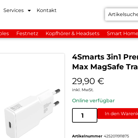
Services
Kontakt
bles
Festnetz
Kopfhörer & Headsets
Smart Hom
4Smarts 3in1 Pre
Max MagSafe Tra
29,90
€
inkl. MwSt.
Online verfügbar
In den Waren
Artikelnummer
4252011911875