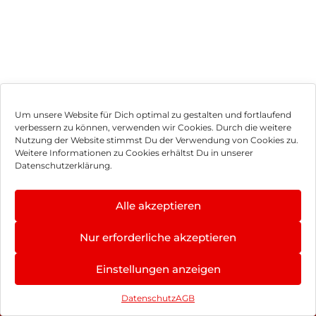
Um unsere Website für Dich optimal zu gestalten und fortlaufend
verbessern zu können, verwenden wir Cookies. Durch die weitere
Nutzung der Website stimmst Du der Verwendung von Cookies zu.
Impressum
Weitere Informationen zu Cookies erhältst Du in unserer
Datenschutzerklärung.
AGB
Datenschutz
Alle akzeptieren
Vertrag widerrufen
Nur erforderliche akzeptieren
Hinweis zur Batterieentsorgung
Einstellungen anzeigen
Newsletter
Datenschutz
AGB
©
2026
, Brodos AG – All Rights Reserved.