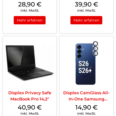
(1./2./3./4....
28,90
€
39,90
€
inkl. MwSt.
inkl. MwSt.
Mehr erfahren
Mehr erfahren
Displex Privacy Safe
Displex CamGlass All-
MacBook Pro 14,2″
In-One Samsung
Galaxy S26 Tra...
40,90
€
14,90
€
inkl. MwSt.
inkl. MwSt.