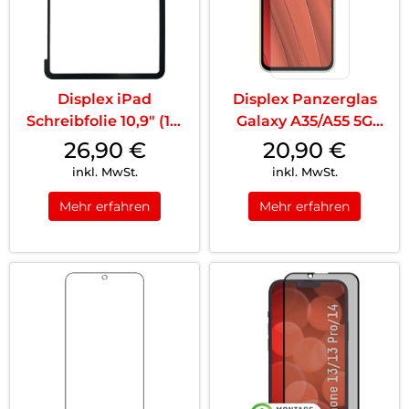
Displex iPad
Displex Panzerglas
Schreibfolie 10,9″ (10.
Galaxy A35/A55 5G
Gen.) T...
Transparent
26,90
€
20,90
€
inkl. MwSt.
inkl. MwSt.
Mehr erfahren
Mehr erfahren