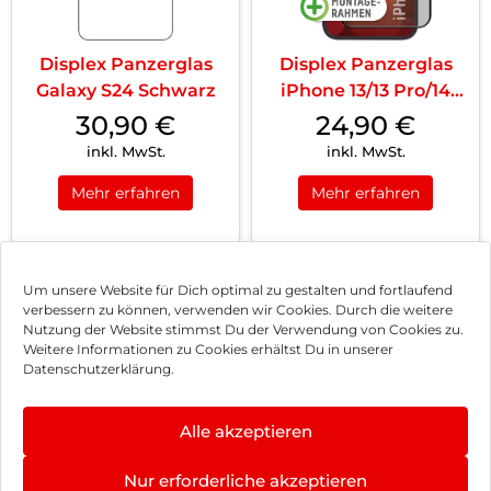
Displex Panzerglas
Displex Panzerglas
Galaxy S24 Schwarz
iPhone 13/13 Pro/14
Schwarz
30,90
€
24,90
€
inkl. MwSt.
inkl. MwSt.
Mehr erfahren
Mehr erfahren
1
2
3
…
8
Nächste
Um unsere Website für Dich optimal zu gestalten und fortlaufend
verbessern zu können, verwenden wir Cookies. Durch die weitere
Nutzung der Website stimmst Du der Verwendung von Cookies zu.
Impressum
Weitere Informationen zu Cookies erhältst Du in unserer
Datenschutzerklärung.
AGB
Datenschutz
Alle akzeptieren
Vertrag widerrufen
Nur erforderliche akzeptieren