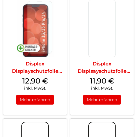
Displex
Displex
Displayschutzfolie
Displsayschutzfolie
(9H) iPhone 13
(9H) Galaxy S24
12,90
€
11,90
€
Pro/14/1...
Transp...
inkl. MwSt.
inkl. MwSt.
Mehr erfahren
Mehr erfahren