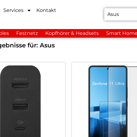
Services
Kontakt
bles
Festnetz
Kopfhörer & Headsets
Smart Hom
ebnisse für:
Asus