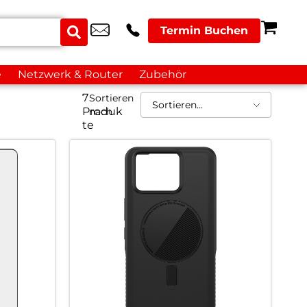
Termin Buchen
e
Netzwerk & Router
Zubehör
7
Sortieren
Produk
nach
te