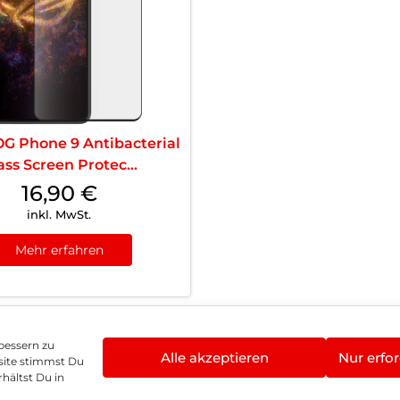
G Phone 9 Antibacterial
ass Screen Protec...
16,90
€
inkl. MwSt.
Mehr erfahren
bessern zu
Alle akzeptieren
Nur erfor
site stimmst Du
enschutz
Vertrag widerrufen
Hinweis zur Batte
hältst Du in