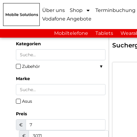
Über uns
Shop
Terminbuchung
Vodafone Angebote
Mobiltelefone
Tablets
Weara
Kategorien
Sucherg
Zubehör
Marke
Asus
Preis
€
€