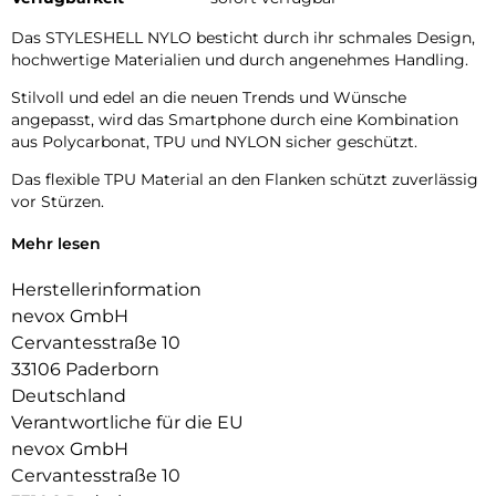
Das STYLESHELL NYLO besticht durch ihr schmales Design,
hochwertige Materialien und durch angenehmes Handling.
Stilvoll und edel an die neuen Trends und Wünsche
angepasst, wird das Smartphone durch eine Kombination
aus Polycarbonat, TPU und NYLON sicher geschützt.
Das flexible TPU Material an den Flanken schützt zuverlässig
vor Stürzen.
Das Display ist durch die seitlichen Flanken geschützt.
Mehr lesen
Durch die verwendeten Materialien ist ihr Gerät bestens
Herstellerinformation
geschützt.
nevox GmbH
Die Anschlüsse, Knöpfe und Kamera bleiben voll zugänglich.
Cervantesstraße 10
33106 Paderborn
Hochwertiges Schmutzabweisendes Material und langlebige
Deutschland
Zusammensetzung der Materialien.
Verantwortliche für die EU
nevox GmbH
Cervantesstraße 10