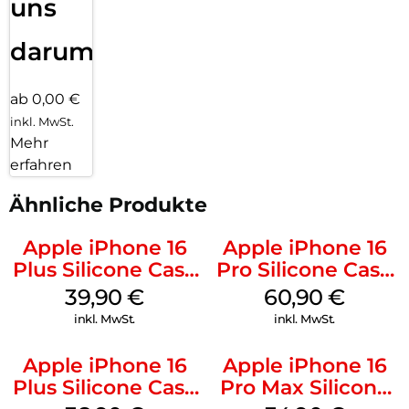
uns
darum!
ab 0,00 €
inkl. MwSt.
Mehr
erfahren
Ähnliche Produkte
Apple iPhone 16
Apple iPhone 16
Plus Silicone Case
Pro Silicone Case
MagSafe Plum
MagSafe Stone
39,90
€
60,90
€
Gray
inkl. MwSt.
inkl. MwSt.
Apple iPhone 16
Apple iPhone 16
Plus Silicone Case
Pro Max Silicone