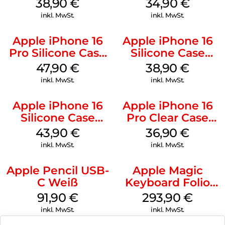
MagSafe Denim
Case MagSafe
38,90
€
34,90
€
Denim
inkl. MwSt.
inkl. MwSt.
Apple iPhone 16
Apple iPhone 16
Pro Silicone Case
Silicone Case
MagSafe Denim
MagSafe
47,90
€
38,90
€
Ultramarine
inkl. MwSt.
inkl. MwSt.
Apple iPhone 16
Apple iPhone 16
Silicone Case
Pro Clear Case
MagSafe Plum
MagSafe
43,90
€
36,90
€
Transparent
inkl. MwSt.
inkl. MwSt.
Apple Pencil USB-
Apple Magic
C Weiß
Keyboard Folio
iPad 10.9″ (10.Gen.)
91,90
€
293,90
€
Weiß
inkl. MwSt.
inkl. MwSt.