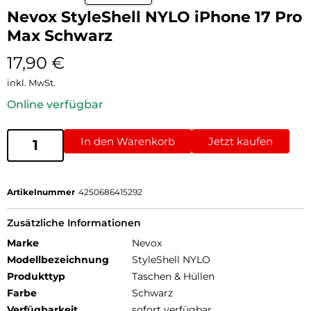
Nevox StyleShell NYLO iPhone 17 Pro
Max Schwarz
17,90
€
inkl. MwSt.
Online verfügbar
In den Warenkorb
Jetzt kaufen
Artikelnummer
4250686415292
Zusätzliche Informationen
Marke
Nevox
Modellbezeichnung
StyleShell NYLO
Produkttyp
Taschen & Hüllen
Farbe
Schwarz
Verfügbarkeit
sofort verfügbar