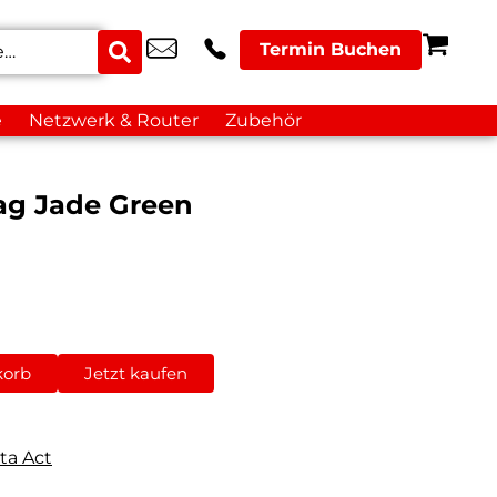
Termin Buchen
e
Netzwerk & Router
Zubehör
ag Jade Green
korb
Jetzt kaufen
ta Act