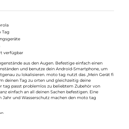
rola
 Tag
ngsgeräte
n
rt verfügbar
Gegenstände aus den Augen. Befestige einfach einen
nständen und benutze dein Android-Smartphone, um
tgenau zu lokalisieren. moto tag nutzt das „Mein Gerät fi
 deinen Tag zu orten und gleichzeitig deine
er tag passt problemlos zu beliebtem Zubehör von
ganz einfach an all deinen Sachen befestigen. Eine
em Jahr und Wasserschutz machen den moto tag
en.
 tag an deinen Wertgegenständen und benutze dein
auf der ganzen Welt punktgenau zu lokalisieren.