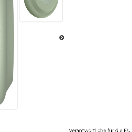
Schutz vor unerwünschtem Tra
Du kannst sicher sein, dass de
End-Verschlüsselung im vertr
Bluetooth- und Ultrabreitband-
Nutze die Google-App „Mein Ge
nden, einschließlich einer ge
fähigen Smartphone.
Unterwasserschutz
Dank IP67 hast du die Gewissh
wenn er versehentlich nass wi
Batterielebensdauer von eine
Tausche die Batterie nach eine
Größtes Netzwerk weltweit
Mit der Google App „Find My De
Verantwortliche für die EU