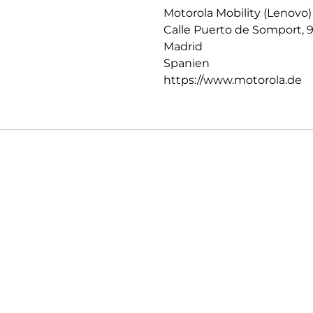
Passt auf gängiges Zubehör
Motorola Mobility (Lenovo)
Das schlanke, stylishe Ortungs
Calle Puerto de Somport, 
Wertgegenständen und zahlrei
Madrid
Spanien
https://www.motorola.de