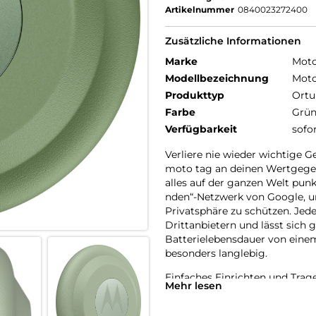
Artikelnummer
0840023272400
Zusätzliche Informationen
Marke
Moto
Modellbezeichnung
Moto
Produkttyp
Ortu
Farbe
Grü
Verfügbarkeit
sofo
Verliere nie wieder wichtige 
moto tag an deinen Wertgege
alles auf der ganzen Welt punk
nden“-Netzwerk von Google, um
Privatsphäre zu schützen. Jed
Drittanbietern und lässt sich 
Batterielebensdauer von ein
besonders langlebig.
Einfaches Einrichten und Trag
Mehr lesen
Befestige einfach einen moto
Android-Smartphone, um alles 