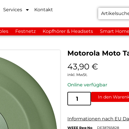
Services
Kontakt
bles
Festnetz
Kopfhörer & Headsets
Smart Hom
Motorola Moto T
43,90
€
inkl. MwSt.
Online verfügbar
In den Waren
Informationen nach EU Da
WEEE Reg No
DE38765828