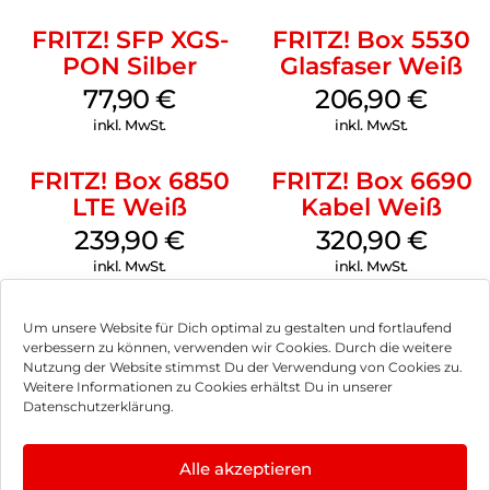
FRITZ! SFP XGS-
FRITZ! Box 5530
PON Silber
Glasfaser Weiß
77,90
€
206,90
€
inkl. MwSt.
inkl. MwSt.
FRITZ! Box 6850
FRITZ! Box 6690
LTE Weiß
Kabel Weiß
239,90
€
320,90
€
inkl. MwSt.
inkl. MwSt.
Um unsere Website für Dich optimal zu gestalten und fortlaufend
verbessern zu können, verwenden wir Cookies. Durch die weitere
Nutzung der Website stimmst Du der Verwendung von Cookies zu.
Impressum
Weitere Informationen zu Cookies erhältst Du in unserer
Datenschutzerklärung.
AGB
Datenschutz
Alle akzeptieren