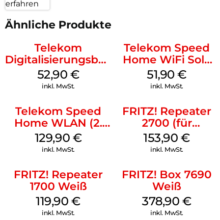
erfahren
FRITZ! steht für das Besondere: Der FRITZ!Repeater 2400
kommt mit einer 5-Jahres-Garantie und langer
Ähnliche Produkte
Produktpflege.
Und wenn du mal eine Frage hast? Der freundliche Support
Telekom
Telekom Speed
hilft dir weiter.
Digitalisierungsbox
Home WiFi Solo
Glasfasermodem
refurbished Weiß
52,90
€
51,90
€
Grau
inkl. MwSt.
inkl. MwSt.
Telekom Speed
FRITZ! Repeater
Home WLAN (2.
2700 (für
Gen) Schwarz
Tarifvermarktung)
129,90
€
153,90
€
Weiß
inkl. MwSt.
inkl. MwSt.
FRITZ! Repeater
FRITZ! Box 7690
1700 Weiß
Weiß
119,90
€
378,90
€
inkl. MwSt.
inkl. MwSt.